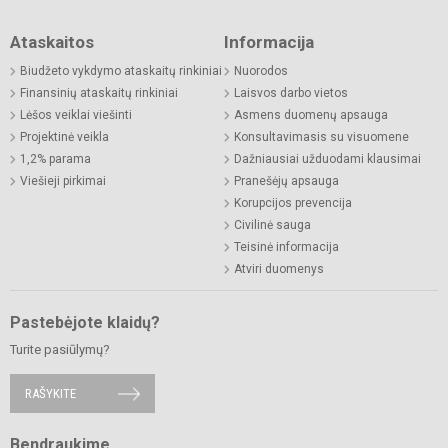
Ataskaitos
Informacija
Biudžeto vykdymo ataskaitų rinkiniai
Nuorodos
Finansinių ataskaitų rinkiniai
Laisvos darbo vietos
Lėšos veiklai viešinti
Asmens duomenų apsauga
Projektinė veikla
Konsultavimasis su visuomene
1,2% parama
Dažniausiai užduodami klausimai
Viešieji pirkimai
Pranešėjų apsauga
Korupcijos prevencija
Civilinė sauga
Teisinė informacija
Atviri duomenys
Pastebėjote klaidų?
Turite pasiūlymų?
RAŠYKITE
Bendraukime