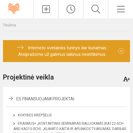
Paieška
Men
Titulinis
Interneto svetainės turinys dar kuriamas.
×
Atsiprašome už galimus laikinus neatitikimus.
Projektinė veikla
ES FINANSUOJAMI PROJEKTAI
KOKYBĖS KREPŠELIS
ERASMUS+ „KONTAKTINIS SEMINARAS NAUJOKAMS (KA122-SCH
AND KA210-SCH): „KLIMATO KAITA IR APLINKOS TVARUMAS: DARBAS