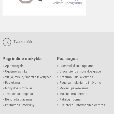
Tvarkaraščiai
Pagrindinė mokykla
Paslaugos
Apie mokyklą
Priešmokyklinis ugdymas
Ugdymo aplinka
Visos dienos mokyklos grupė
Vizija, misija, filosofija ir vertybės
Neformalusis švietimas
Pasiekimai
Pagalba mokiniams ir tėvams
Mokyklos simboliai
Mokinių pavėžėjimas
Tradiciniai renginiai
Mokinių maitinimas
Bendradarbiavimas
Patalpų nuoma
Priėmimas į mokyklą
Biblioteka - informacinis centras