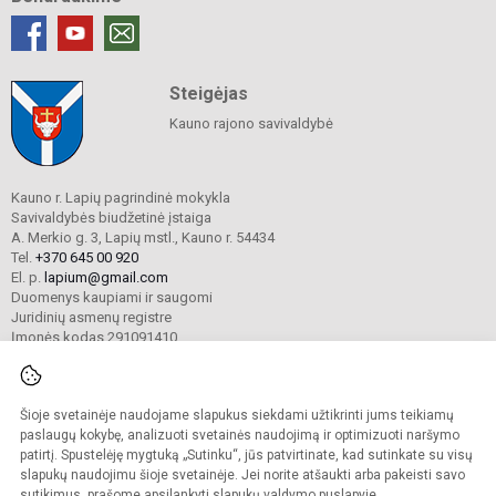
Steigėjas
Kauno rajono savivaldybė
Kauno r. Lapių pagrindinė mokykla
Savivaldybės biudžetinė įstaiga
A. Merkio g. 3, Lapių mstl., Kauno r. 54434
Tel.
+370 645 00 920
El. p.
lapium@gmail.com
Duomenys kaupiami ir saugomi
Juridinių asmenų registre
Įmonės kodas 291091410
Šioje svetainėje naudojame slapukus siekdami užtikrinti jums teikiamų
© 2024 Kauno r. Lapių pagrindinė mokykla. Visos teisės saugomos.
Kopijuoti turinį be raštiško mokyklos sutikimo griežtai draudžiama.
paslaugų kokybę, analizuoti svetainės naudojimą ir optimizuoti naršymo
patirtį. Spustelėję mygtuką „Sutinku“, jūs patvirtinate, kad sutinkate su visų
Prieinamumo paraiška
Slapukų valdymas
slapukų naudojimu šioje svetainėje. Jei norite atšaukti arba pakeisti savo
sutikimus, prašome apsilankyti
slapukų valdymo puslapyje
.