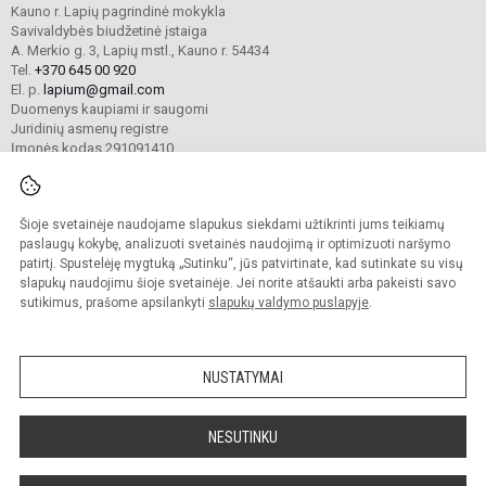
Kauno r. Lapių pagrindinė mokykla
Savivaldybės biudžetinė įstaiga
A. Merkio g. 3, Lapių mstl., Kauno r. 54434
Tel.
+370 645 00 920
El. p.
lapium@gmail.com
Duomenys kaupiami ir saugomi
Juridinių asmenų registre
Įmonės kodas 291091410
Šioje svetainėje naudojame slapukus siekdami užtikrinti jums teikiamų
© 2024 Kauno r. Lapių pagrindinė mokykla. Visos teisės saugomos.
Kopijuoti turinį be raštiško mokyklos sutikimo griežtai draudžiama.
paslaugų kokybę, analizuoti svetainės naudojimą ir optimizuoti naršymo
patirtį. Spustelėję mygtuką „Sutinku“, jūs patvirtinate, kad sutinkate su visų
Prieinamumo paraiška
Slapukų valdymas
slapukų naudojimu šioje svetainėje. Jei norite atšaukti arba pakeisti savo
sutikimus, prašome apsilankyti
slapukų valdymo puslapyje
.
Sumanus būdas atnaujinti
mokyklos interneto
svetainę
NUSTATYMAI
NESUTINKU