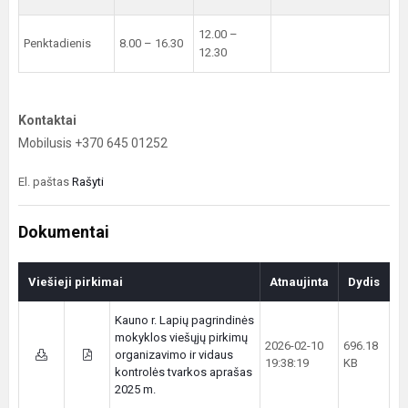
12.00 –
Penktadienis
8.00 – 16.30
12.30
Kontaktai
Mobilusis +370 645 01252
El. paštas
Rašyti
Dokumentai
Viešieji pirkimai
Atnaujinta
Dydis
Kauno r. Lapių pagrindinės
mokyklos viešųjų pirkimų
2026-02-10
696.18
organizavimo ir vidaus
19:38:19
KB
kontrolės tvarkos aprašas
2025 m.