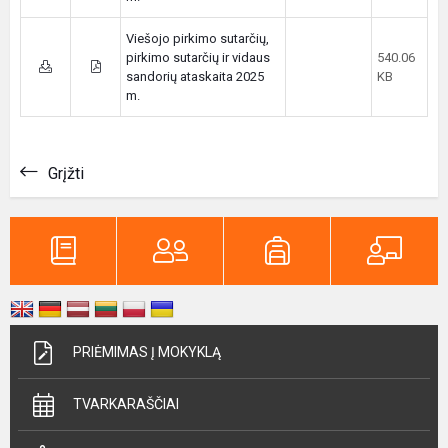
Viešojo pirkimo sutarčių,
pirkimo sutarčių ir vidaus
540.06
sandorių ataskaita 2025
KB
m.
Grįžti
PRIĖMIMAS Į MOKYKLĄ
TVARKARAŠČIAI