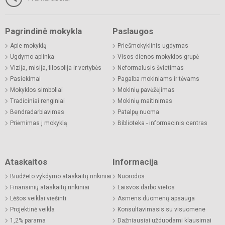
Pagrindinė mokykla
Paslaugos
Apie mokyklą
Priešmokyklinis ugdymas
Ugdymo aplinka
Visos dienos mokyklos grupė
Vizija, misija, filosofija ir vertybės
Neformalusis švietimas
Pasiekimai
Pagalba mokiniams ir tėvams
Mokyklos simboliai
Mokinių pavėžėjimas
Tradiciniai renginiai
Mokinių maitinimas
Bendradarbiavimas
Patalpų nuoma
Priėmimas į mokyklą
Biblioteka - informacinis centras
Ataskaitos
Informacija
Biudžeto vykdymo ataskaitų rinkiniai
Nuorodos
Finansinių ataskaitų rinkiniai
Laisvos darbo vietos
Lėšos veiklai viešinti
Asmens duomenų apsauga
Projektinė veikla
Konsultavimasis su visuomene
1,2% parama
Dažniausiai užduodami klausimai