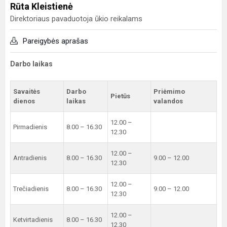
Rūta Kleistienė
Direktoriaus pavaduotoja ūkio reikalams
Pareigybės aprašas
Darbo laikas
Savaitės
Darbo
Priėmimo
Pietūs
dienos
laikas
valandos
12.00 –
Pirmadienis
8.00 – 16.30
12.30
12.00 –
Antradienis
8.00 – 16.30
9.00 – 12.00
12.30
12.00 –
Trečiadienis
8.00 – 16.30
9.00 – 12.00
12.30
12.00 –
Ketvirtadienis
8.00 – 16.30
12.30