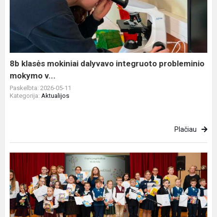
mokiniai
dalyvavo
integruoto
probleminio
mokymo
v...
8b klasės mokiniai dalyvavo integruoto probleminio
mokymo v...
Paskelbta: 2026-05-11
Kategorija:
Aktualijos
Plačiau
Meninio
skaitymo
konkursas
„Mane
augina
žodžiai