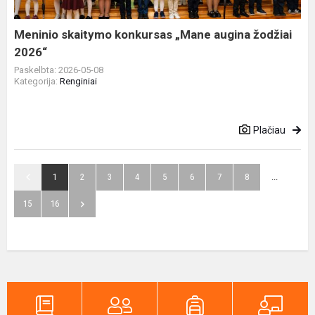
2026“
Meninio skaitymo konkursas „Mane augina žodžiai
2026“
Paskelbta: 2026-05-08
Kategorija:
Renginiai
Plačiau
1
2
3
4
5
6
7
8
...
15
16