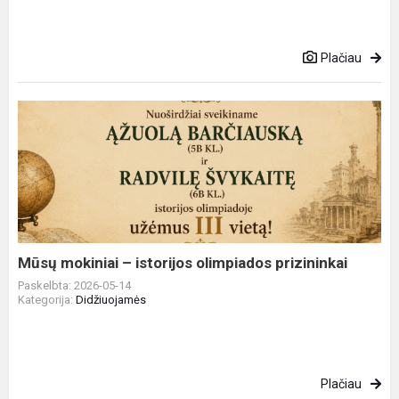
Plačiau
Mūsų
mokiniai
–
istorijos
olimpiados
prizininkai
Mūsų mokiniai – istorijos olimpiados prizininkai
Paskelbta: 2026-05-14
Kategorija:
Didžiuojamės
Plačiau