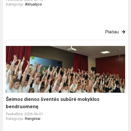
Kategorija:
Aktualijos
Plačiau
Šeimos
dienos
šventės
subūrė
mokyklos
bendruomenę
Šeimos dienos šventės subūrė mokyklos
bendruomenę
Paskelbta: 2026-06-01
Kategorija:
Renginiai