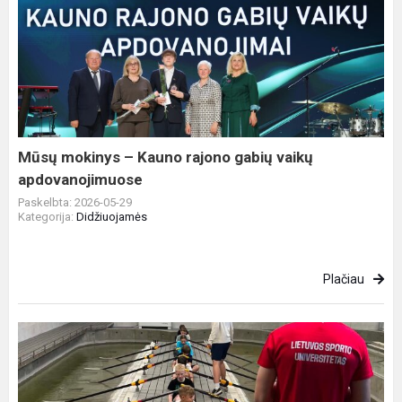
Mūsų
mokinys
–
Kauno
rajono
gabių
vaikų
apdovanojimuose
Mūsų mokinys – Kauno rajono gabių vaikų
apdovanojimuose
Paskelbta: 2026-05-29
Kategorija:
Didžiuojamės
Plačiau
„Nes
bendrauti
gera“