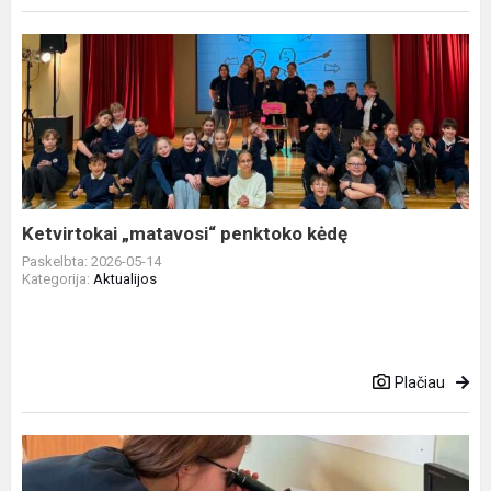
Ketvirtokai
„matavosi“
penktoko
kėdę
Ketvirtokai „matavosi“ penktoko kėdę
Paskelbta: 2026-05-14
Kategorija:
Aktualijos
Plačiau
8b
klasės