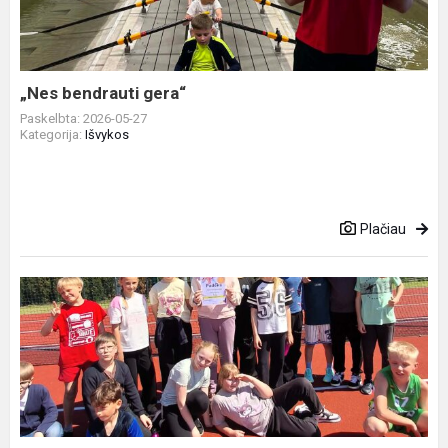
„Nes bendrauti gera“
Paskelbta: 2026-05-27
Kategorija:
Išvykos
Plačiau
Pradinių
klasių
sporto
šventė