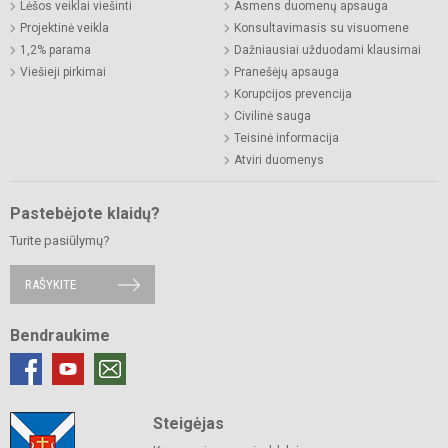
Lėšos veiklai viešinti
Asmens duomenų apsauga
Projektinė veikla
Konsultavimasis su visuomene
1,2% parama
Dažniausiai užduodami klausimai
Viešieji pirkimai
Pranešėjų apsauga
Korupcijos prevencija
Civilinė sauga
Teisinė informacija
Atviri duomenys
Pastebėjote klaidų?
Turite pasiūlymų?
RAŠYKITE
Bendraukime
Steigėjas