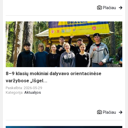
Plačiau
8–
9
klasių
mokiniai
dalyvavo
orientacinėse
varžybose
„Išgel...
8–9 klasių mokiniai dalyvavo orientacinėse
varžybose „Išgel...
Paskelbta: 2026-05-29
Kategorija:
Aktualijos
Plačiau