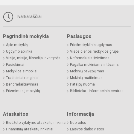
Tvarkaraščiai
Pagrindinė mokykla
Paslaugos
Apie mokyklą
Priešmokyklinis ugdymas
Ugdymo aplinka
Visos dienos mokyklos grupė
Vizija, misija, filosofija ir vertybės
Neformalusis švietimas
Pasiekimai
Pagalba mokiniams ir tėvams
Mokyklos simboliai
Mokinių pavėžėjimas
Tradiciniai renginiai
Mokinių maitinimas
Bendradarbiavimas
Patalpų nuoma
Priėmimas į mokyklą
Biblioteka - informacinis centras
Ataskaitos
Informacija
Biudžeto vykdymo ataskaitų rinkiniai
Nuorodos
Finansinių ataskaitų rinkiniai
Laisvos darbo vietos