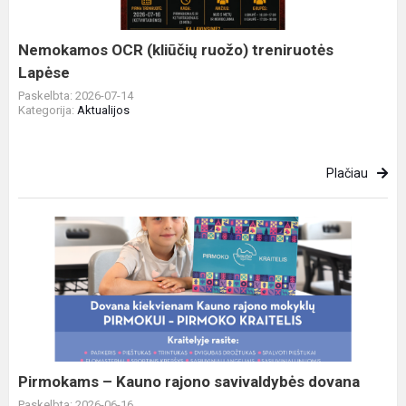
Lapėse
Nemokamos OCR (kliūčių ruožo) treniruotės
Lapėse
Paskelbta: 2026-07-14
Kategorija:
Aktualijos
Plačiau
Pirmokams
–
Kauno
rajono
savivaldybės
dovana
Pirmokams – Kauno rajono savivaldybės dovana
Paskelbta: 2026-06-16