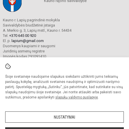
Kauno rajono savivaldybė
Kauno r. Lapių pagrindinė mokykla
Savivaldybės biudžetinė įstaiga
A. Merkio g. 3, Lapių mstl., Kauno r. 54434
Tel.
+370 645 00 920
El. p.
lapium@gmail.com
Duomenys kaupiami ir saugomi
Juridinių asmenų registre
Įmonės kodas 291091410
Šioje svetainėje naudojame slapukus siekdami užtikrinti jums teikiamų
© 2024 Kauno r. Lapių pagrindinė mokykla. Visos teisės saugomos.
Kopijuoti turinį be raštiško mokyklos sutikimo griežtai draudžiama.
paslaugų kokybę, analizuoti svetainės naudojimą ir optimizuoti naršymo
patirtį. Spustelėję mygtuką „Sutinku“, jūs patvirtinate, kad sutinkate su visų
Prieinamumo paraiška
Slapukų valdymas
slapukų naudojimu šioje svetainėje. Jei norite atšaukti arba pakeisti savo
sutikimus, prašome apsilankyti
slapukų valdymo puslapyje
.
Sumanus būdas atnaujinti
mokyklos interneto
svetainę
NUSTATYMAI