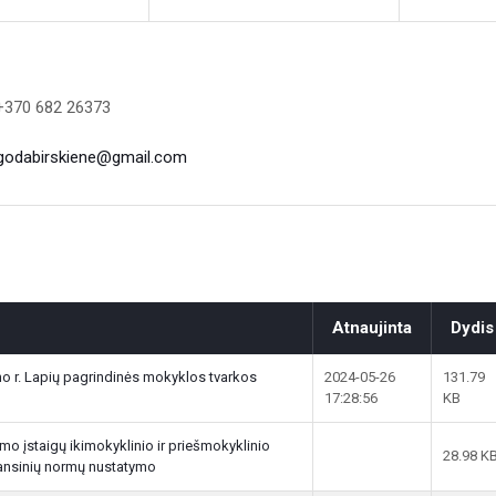
 +370 682 26373
godabirskiene@gmail.com
Atnaujinta
Dydis
 r. Lapių pagrindinės mokyklos tvarkos
2024-05-26
131.79
17:28:56
KB
o įstaigų ikimokyklinio ir priešmokyklinio
28.98 K
nansinių normų nustatymo