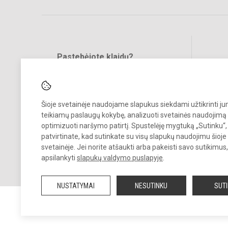
Pastebėjote klaidų?
Bend
Turite pasiūlymų?
RAŠYKITE
Šioje svetainėje naudojame slapukus siekdami užtikrinti j
teikiamų paslaugų kokybę, analizuoti svetainės naudojimą 
optimizuoti naršymo patirtį. Spustelėję mygtuką „Sutinku“,
patvirtinate, kad sutinkate su visų slapukų naudojimu šioje
svetainėje. Jei norite atšaukti arba pakeisti savo sutikimu
© 2024 Kauno r. Lapių pagrindinė mokykla. Visos teisės saugomos.
apsilankyti
slapukų valdymo puslapyje
.
Kopijuoti turinį be raštiško mokyklos sutikimo griežtai draudžiama.
NUSTATYMAI
NESUTINKU
SUT