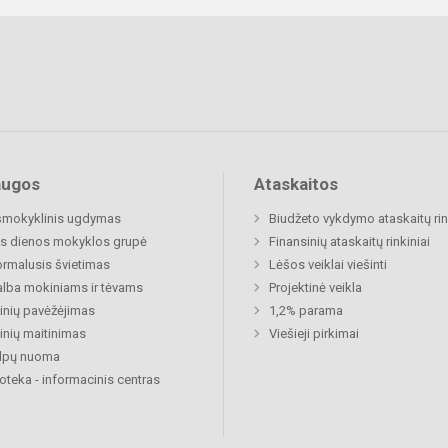
augos
Ataskaitos
šmokyklinis ugdymas
Biudžeto vykdymo ataskaitų rin
s dienos mokyklos grupė
Finansinių ataskaitų rinkiniai
rmalusis švietimas
Lėšos veiklai viešinti
lba mokiniams ir tėvams
Projektinė veikla
nių pavėžėjimas
1,2% parama
nių maitinimas
Viešieji pirkimai
alpų nuoma
ioteka - informacinis centras