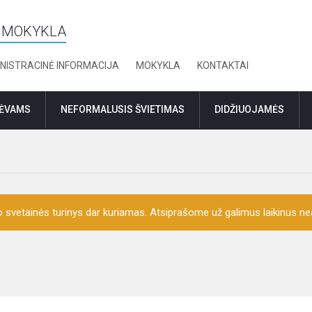
Ė MOKYKLA
NISTRACINĖ INFORMACIJA
MOKYKLA
KONTAKTAI
TĖVAMS
NEFORMALUSIS ŠVIETIMAS
DIDŽIUOJAMĖS
o svetainės turinys dar kuriamas. Atsiprašome už galimus laikinus nea