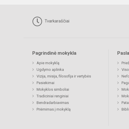
Tvarkaraščiai
Pagrindinė mokykla
Pasl
Apie mokyklą
Prie
Ugdymo aplinka
Viso
Vizija, misija, filosofija ir vertybės
Nefo
Pasiekimai
Paga
Mokyklos simboliai
Moki
Tradiciniai renginiai
Moki
Bendradarbiavimas
Pat
Priėmimas į mokyklą
Bibl