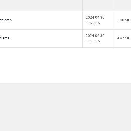
2024-04-30
resniems
1.08 MB
11:27:36
2024-04-30
iniams
4.87 MB
11:27:36