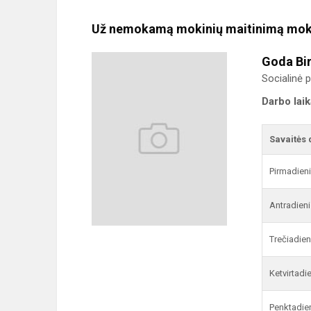
Už nemokamą mokinių maitinimą mok
Goda Bi
Socialinė
Darbo lai
Savaitės 
Pirmadien
Antradieni
Trečiadien
Ketvirtadi
Penktadie