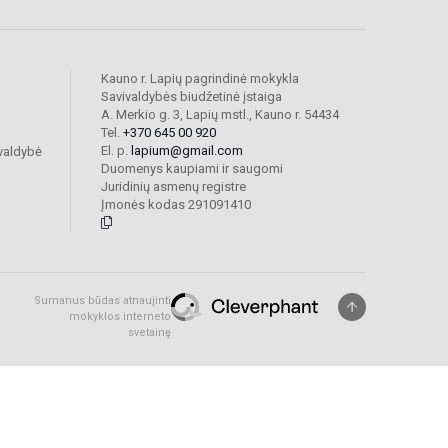
Kauno r. Lapių pagrindinė mokykla
Savivaldybės biudžetinė įstaiga
A. Merkio g. 3, Lapių mstl., Kauno r. 54434
Tel.
+370 645 00 920
El. p.
lapium@gmail.com
valdybė
Duomenys kaupiami ir saugomi
Juridinių asmenų registre
Įmonės kodas 291091410
Sumanus būdas atnaujinti
mokyklos interneto
svetainę