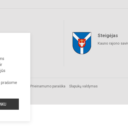
Steigėjas
raukime
Kauno rajono savi
ums
ir
 jūs
s, prašome
Prieinamumo paraiška
Slapukų valdymas
INKU