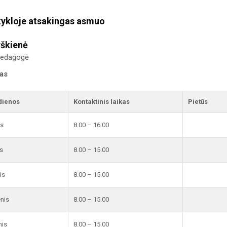
ykloje atsakingas asmuo
rškienė
 pedagogė
kas
dienos
Kontaktinis laikas
Pietūs
is
8.00 – 16.00
s
8.00 – 15.00
is
8.00 – 15.00
enis
8.00 – 15.00
nis
8.00 – 15.00