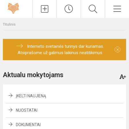
Paieška
Men
Titulinis
Interneto svetainės turinys dar kuriamas.
×
Atsiprašome už galimus laikinus neatitikimus.
Aktualu mokytojams
ĮKELTI NAUJIENĄ
NUOSTATAI
DOKUMENTAI