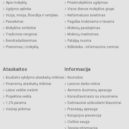
Apie mokyklą
Priešmokyklinis ugdymas
Ugdymo aplinka
Visos dienos mokyklos grupė
Vizija, misija, filosofija ir vertybės
Neformalusis švietimas
Pasiekimai
Pagalba mokiniams ir tėvams
Mokyklos simboliai
Mokinių pavėžėjimas
Tradiciniai renginiai
Mokinių maitinimas
Bendradarbiavimas
Patalpų nuoma
Priėmimas į mokyklą
Biblioteka - informacinis centras
Ataskaitos
Informacija
Biudžeto vykdymo ataskaitų rinkiniai
Nuorodos
Finansinių ataskaitų rinkiniai
Laisvos darbo vietos
Lėšos veiklai viešinti
Asmens duomenų apsauga
Projektinė veikla
Konsultavimasis su visuomene
1,2% parama
Dažniausiai užduodami klausimai
Viešieji pirkimai
Pranešėjų apsauga
Korupcijos prevencija
Civilinė sauga
Teisinė informacija