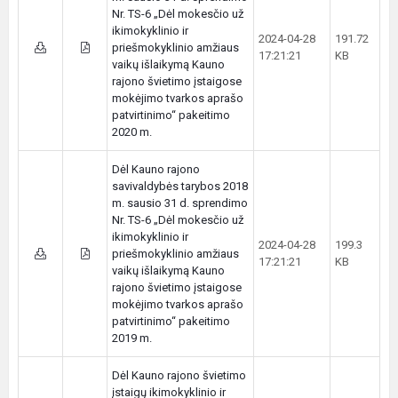
Nr. TS-6 „Dėl mokesčio už
ikimokyklinio ir
2024-04-28
191.72
priešmokyklinio amžiaus
17:21:21
KB
vaikų išlaikymą Kauno
rajono švietimo įstaigose
mokėjimo tvarkos aprašo
patvirtinimo“ pakeitimo
2020 m.
Dėl Kauno rajono
savivaldybės tarybos 2018
m. sausio 31 d. sprendimo
Nr. TS-6 „Dėl mokesčio už
ikimokyklinio ir
2024-04-28
199.3
priešmokyklinio amžiaus
17:21:21
KB
vaikų išlaikymą Kauno
rajono švietimo įstaigose
mokėjimo tvarkos aprašo
patvirtinimo“ pakeitimo
2019 m.
Dėl Kauno rajono švietimo
įstaigų ikimokyklinio ir