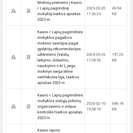
Mokinių priėmimo į Kauno
r. Lapių pagrindinę
2025-02-03
49.94
mokyklą tvarkos aprašas
11:56:24
KB
2025 m.
Kauno r. Lapių pagrindinės
mokyklos pagalbos
mokinio savirūpai pagal
gydytojų rekomendacijas
užtikrinimo (Vaistų
2024-05-26
197.26
laikymo, išdavimo,
17:28:56
KB
naudojimo ir kt.), jeigu
mokinys serga lėtine
neinfekcine liga, tvarkos
aprašas 2023 m.
Kauno r. Lapių pagrindinės
mokyklos viešųjų pirkimų
2026-02-10
696.18
organizavimo ir vidaus
19:38:19
KB
kontrolės tvarkos aprašas
2025 m.
Kauno rajono