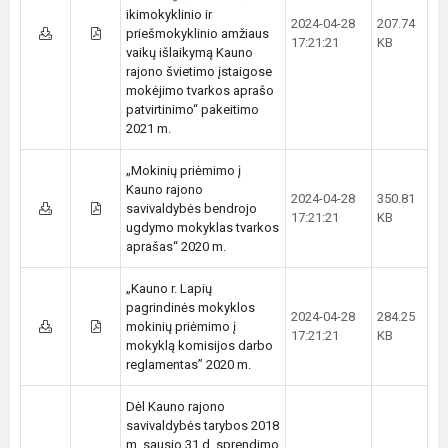
ikimokyklinio ir
2024-04-28
207.74
priešmokyklinio amžiaus
17:21:21
KB
vaikų išlaikymą Kauno
rajono švietimo įstaigose
mokėjimo tvarkos aprašo
patvirtinimo“ pakeitimo
2021 m.
„Mokinių priėmimo į
Kauno rajono
2024-04-28
350.81
savivaldybės bendrojo
17:21:21
KB
ugdymo mokyklas tvarkos
aprašas“ 2020 m.
„Kauno r. Lapių
pagrindinės mokyklos
2024-04-28
284.25
mokinių priėmimo į
17:21:21
KB
mokyklą komisijos darbo
reglamentas” 2020 m.
Dėl Kauno rajono
savivaldybės tarybos 2018
m. sausio 31 d. sprendimo