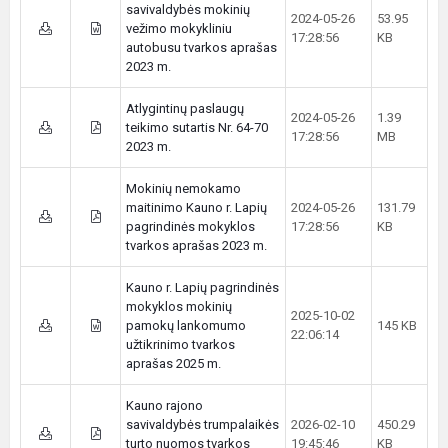
savivaldybės mokinių
2024-05-26
53.95
vežimo mokykliniu
17:28:56
KB
autobusu tvarkos aprašas
2023 m.
Atlygintinų paslaugų
2024-05-26
1.39
teikimo sutartis Nr. 64-70
17:28:56
MB
2023 m.
Mokinių nemokamo
maitinimo Kauno r. Lapių
2024-05-26
131.79
pagrindinės mokyklos
17:28:56
KB
tvarkos aprašas 2023 m.
Kauno r. Lapių pagrindinės
mokyklos mokinių
2025-10-02
pamokų lankomumo
145 KB
22:06:14
užtikrinimo tvarkos
aprašas 2025 m.
Kauno rajono
savivaldybės trumpalaikės
2026-02-10
450.29
turto nuomos tvarkos
19:45:46
KB