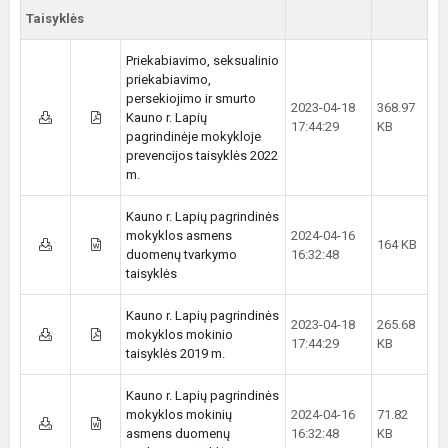
Taisyklės
Priekabiavimo, seksualinio
priekabiavimo,
persekiojimo ir smurto
2023-04-18
368.97
Kauno r. Lapių
17:44:29
KB
pagrindinėje mokykloje
prevencijos taisyklės 2022
m.
Kauno r. Lapių pagrindinės
mokyklos asmens
2024-04-16
164 KB
duomenų tvarkymo
16:32:48
taisyklės
Kauno r. Lapių pagrindinės
2023-04-18
265.68
mokyklos mokinio
17:44:29
KB
taisyklės 2019 m.
Kauno r. Lapių pagrindinės
mokyklos mokinių
2024-04-16
71.82
asmens duomenų
16:32:48
KB