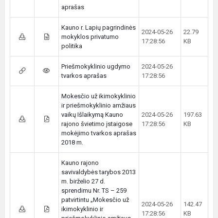
aprašas
Kauno r. Lapių pagrindinės
2024-05-26
22.79
mokyklos privatumo
17:28:56
KB
politika
Priešmokyklinio ugdymo
2024-05-26
tvarkos aprašas
17:28:56
Mokesčio už ikimokyklinio
ir priešmokyklinio amžiaus
vaikų Išlaikymą Kauno
2024-05-26
197.63
rajono švietimo įstaigose
17:28:56
KB
mokėjimo tvarkos aprašas
2018 m.
Kauno rajono
savivaldybės tarybos 2013
m. birželio 27 d.
sprendimu Nr. TS – 259
patvirtintu „Mokesčio už
2024-05-26
142.47
ikimokyklinio ir
17:28:56
KB