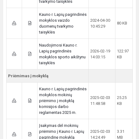
tvarkymo taisyklės
Kauno r. Lapių pagrindinės
mokyklos vaizdo
2024-04-30
80 KB
duomenų tvarkymo
10:45:29
taisyklės
Naudojimosi Kauno r.
Lapių pagrindinės
2026-02-19
122.97
mokyklos sporto aikštynu
14:03:15
KB
taisyklės
Priėmimas į mokyklą
Kauno r. Lapių pagrindinės
mokyklos mokinių
2025-02-03
25.25
priėmimo į mokyklą
11:48:58
KB
komisijos darbo
reglamentas 2025 m.
Įsakymas dėl mokinių
priėmimo į Kauno r. Lapių
2025-02-03
3.31
pagrindinę mokyklą
14:24:49
MB