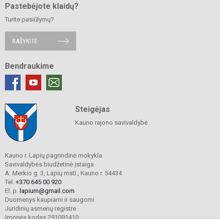
Pastebėjote klaidų?
Turite pasiūlymų?
RAŠYKITE
Bendraukime
Steigėjas
Kauno rajono savivaldybė
Kauno r. Lapių pagrindinė mokykla
Savivaldybės biudžetinė įstaiga
A. Merkio g. 3, Lapių mstl., Kauno r. 54434
Tel.
+370 645 00 920
El. p.
lapium@gmail.com
Duomenys kaupiami ir saugomi
Juridinių asmenų registre
Įmonės kodas 291091410