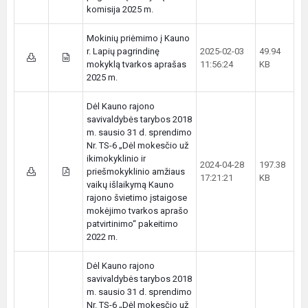
komisija 2025 m.
Mokinių priėmimo į Kauno
r. Lapių pagrindinę
2025-02-03
49.94
mokyklą tvarkos aprašas
11:56:24
KB
2025 m.
Dėl Kauno rajono
savivaldybės tarybos 2018
m. sausio 31 d. sprendimo
Nr. TS-6 „Dėl mokesčio už
ikimokyklinio ir
2024-04-28
197.38
priešmokyklinio amžiaus
17:21:21
KB
vaikų išlaikymą Kauno
rajono švietimo įstaigose
mokėjimo tvarkos aprašo
patvirtinimo“ pakeitimo
2022 m.
Dėl Kauno rajono
savivaldybės tarybos 2018
m. sausio 31 d. sprendimo
Nr. TS-6 „Dėl mokesčio už