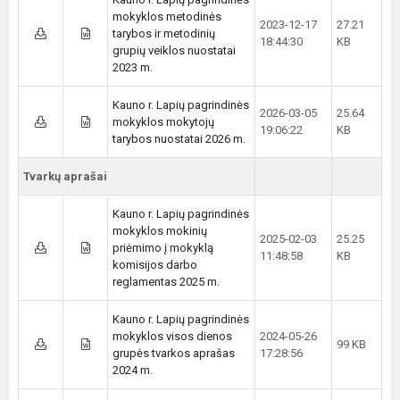
mokyklos metodinės
2023-12-17
27.21
tarybos ir metodinių
18:44:30
KB
grupių veiklos nuostatai
2023 m.
Kauno r. Lapių pagrindinės
2026-03-05
25.64
mokyklos mokytojų
19:06:22
KB
tarybos nuostatai 2026 m.
Tvarkų aprašai
Kauno r. Lapių pagrindinės
mokyklos mokinių
2025-02-03
25.25
priėmimo į mokyklą
11:48:58
KB
komisijos darbo
reglamentas 2025 m.
Kauno r. Lapių pagrindinės
mokyklos visos dienos
2024-05-26
99 KB
grupės tvarkos aprašas
17:28:56
2024 m.