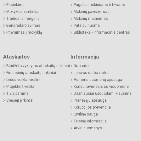
Pasiekimai
Pagalba mokiniams ir tėvams
Mokyklos simboliai
Mokinių pavėžėjimas
Tradiciniai renginiai
Mokinių maitinimas
Bendradarbiavimas
Patalpų nuoma
Priėmimas į mokyklą
Biblioteka - informacinis centras
Ataskaitos
Informacija
Biudžeto vykdymo ataskaitų rinkiniai
Nuorodos
Finansinių ataskaitų rinkiniai
Laisvos darbo vietos
Lėšos veiklai viešinti
Asmens duomenų apsauga
Projektinė veikla
Konsultavimasis su visuomene
1,2% parama
Dažniausiai užduodami klausimai
Viešieji pirkimai
Pranešėjų apsauga
Korupcijos prevencija
Civilinė sauga
Teisinė informacija
Atviri duomenys