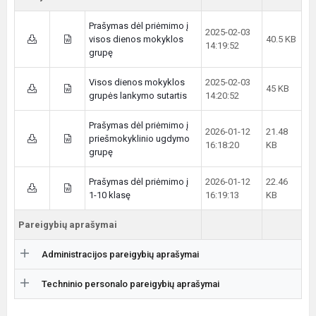
Prašymas dėl priėmimo į
2025-02-03
visos dienos mokyklos
40.5 KB
14:19:52
grupę
Visos dienos mokyklos
2025-02-03
45 KB
grupės lankymo sutartis
14:20:52
Prašymas dėl priėmimo į
2026-01-12
21.48
priešmokyklinio ugdymo
16:18:20
KB
grupę
Prašymas dėl priėmimo į
2026-01-12
22.46
1-10 klasę
16:19:13
KB
Pareigybių aprašymai
Administracijos pareigybių aprašymai
Techninio personalo pareigybių aprašymai