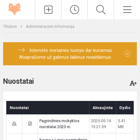
Paieška
Men
Titulinis
Administracinė informacija
Interneto svetainės turinys dar kuriamas.
×
Atsiprašome už galimus laikinus neatitikimus.
Nuostatai
Nuostatai
Atnaujinta
Dydis
Pagrindinės mokyklos
2025-05-14
5.41
nuostatai 2023 m.
13:21:39
MB
Kauno r. Lapių pagrindinės