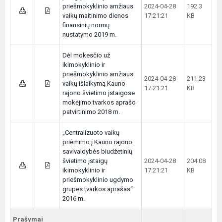
priešmokyklinio amžiaus
2024-04-28
192.3
vaikų maitinimo dienos
17:21:21
KB
finansinių normų
nustatymo 2019 m.
Dėl mokesčio už
ikimokyklinio ir
priešmokyklinio amžiaus
2024-04-28
211.23
vaikų išlaikymą Kauno
17:21:21
KB
rajono švietimo įstaigose
mokėjimo tvarkos aprašo
patvirtinimo 2018 m.
„Centralizuoto vaikų
priėmimo į Kauno rajono
savivaldybės biudžetinių
švietimo įstaigų
2024-04-28
204.08
ikimokyklinio ir
17:21:21
KB
priešmokyklinio ugdymo
grupes tvarkos aprašas“
2016 m.
Prašymai