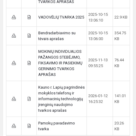
TVARKOS APRAŠAS
2025-10-15
VADOVĖLIŲ TVARKA 2025
22.9 KB
13:06:10
Bendradarbiavimo su
2025-10-15
354.75
tėvais aprašas
13:06:00
KB
MOKINIŲ INDIVIDUALIOS
PAŽANGOS STEBĖJIMO,
2025-11-13
76.44
FIKSAVIMO IR PASIEKIMŲ
09:55:25
KB
GERINIMO TVARKOS
APRAŠAS
Kauno r. Lapių pagrindinės
mokyklos telefonų ir
2026-01-12
141.01
informacinių technologijų
16:25:32
KB
įrenginių naudojimo
tvarkos aprašas
Pamokų pavadavimo
20.26
tvarka
KB