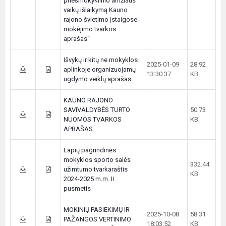
priešmokyklinio amžiaus
vaikų išlaikymą Kauno
rajono švietimo įstaigose
mokėjimo tvarkos
aprašas“
Išvykų ir kitų ne mokyklos
2025-01-09
28.92
aplinkoje organizuojamų
13:30:37
KB
ugdymo veiklų aprašas
KAUNO RAJONO
SAVIVALDYBĖS TURTO
50.73
NUOMOS TVARKOS
KB
APRAŠAS
Lapių pagrindinės
mokyklos sporto salės
332.44
užimtumo tvarkaraštis
KB
2024-2025 m.m. II
pusmetis
MOKINIŲ PASIEKIMŲ IR
2025-10-08
58.31
PAŽANGOS VERTINIMO
18:03:52
KB