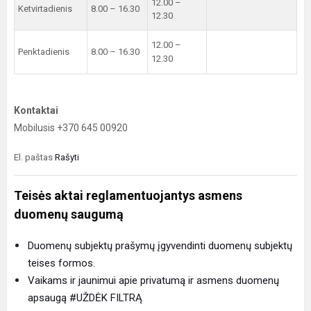
12.00 –
Ketvirtadienis
8.00 – 16.30
12.30
12.00 –
Penktadienis
8.00 – 16.30
12.30
Kontaktai
Mobilusis +370 645 00920
El. paštas
Rašyti
Teisės aktai reglamentuojantys asmens
duomenų saugumą
Duomenų subjektų prašymų įgyvendinti duomenų subjektų
teises formos.
Vaikams ir jaunimui apie privatumą ir asmens duomenų
apsaugą #UŽDĖK FILTRĄ