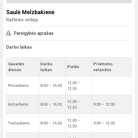
Saulė Melzbakienė
Raštinės vedėja
Pareigybės aprašas
Darbo laikas
Savaitės
Darbo
Priėmimo
Pietūs
dienos
laikas
valandos
12.00 –
Pirmadienis
8.00 – 16.30
12.30
12.00 –
Antradienis
8.00 – 16.30
9.00 – 12.00
12.30
12.00 –
Trečiadienis
8.00 – 16.30
9.00 – 12.00
12.30