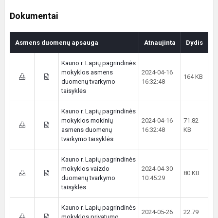
Dokumentai
Asmens duomenų apsauga
Atnaujinta
Dydis
Kauno r. Lapių pagrindinės
mokyklos asmens
2024-04-16
164 KB
duomenų tvarkymo
16:32:48
taisyklės
Kauno r. Lapių pagrindinės
mokyklos mokinių
2024-04-16
71.82
asmens duomenų
16:32:48
KB
tvarkymo taisyklės
Kauno r. Lapių pagrindinės
mokyklos vaizdo
2024-04-30
80 KB
duomenų tvarkymo
10:45:29
taisyklės
Kauno r. Lapių pagrindinės
2024-05-26
22.79
mokyklos privatumo