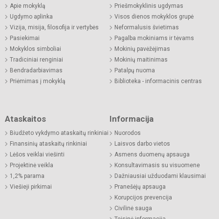
Apie mokyklą
Priešmokyklinis ugdymas
Ugdymo aplinka
Visos dienos mokyklos grupė
Vizija, misija, filosofija ir vertybės
Neformalusis švietimas
Pasiekimai
Pagalba mokiniams ir tėvams
Mokyklos simboliai
Mokinių pavėžėjimas
Tradiciniai renginiai
Mokinių maitinimas
Bendradarbiavimas
Patalpų nuoma
Priėmimas į mokyklą
Biblioteka - informacinis centras
Ataskaitos
Informacija
Biudžeto vykdymo ataskaitų rinkiniai
Nuorodos
Finansinių ataskaitų rinkiniai
Laisvos darbo vietos
Lėšos veiklai viešinti
Asmens duomenų apsauga
Projektinė veikla
Konsultavimasis su visuomene
1,2% parama
Dažniausiai užduodami klausimai
Viešieji pirkimai
Pranešėjų apsauga
Korupcijos prevencija
Civilinė sauga
Teisinė informacija