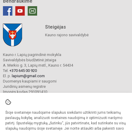
Bendraukime
Steigėjas
Kauno rajono savivaldybė
Kauno r. Lapių pagrindinė mokykla
Savivaldybės biudžetinė įstaiga
A. Merkio g. 3, Lapių mstl., Kauno r. 54434
Tel.
+370 645 00 920
El. p.
lapium@gmail.com
Duomenys kaupiami ir saugomi
Juridinių asmenų registre
Įmonės kodas 291091410
Šioje svetainėje naudojame slapukus siekdami užtikrinti jums teikiamų
© 2024 Kauno r. Lapių pagrindinė mokykla. Visos teisės saugomos.
Kopijuoti turinį be raštiško mokyklos sutikimo griežtai draudžiama.
paslaugų kokybę, analizuoti svetainės naudojimą ir optimizuoti naršymo
patirtį. Spustelėję mygtuką „Sutinku“, jūs patvirtinate, kad sutinkate su visų
Prieinamumo paraiška
Slapukų valdymas
slapukų naudojimu šioje svetainėje. Jei norite atšaukti arba pakeisti savo