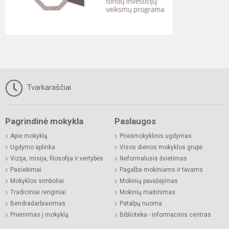
Tvarkaraščiai
Pagrindinė mokykla
Paslaugos
Apie mokyklą
Priešmokyklinis ugdymas
Ugdymo aplinka
Visos dienos mokyklos grupė
Vizija, misija, filosofija ir vertybės
Neformalusis švietimas
Pasiekimai
Pagalba mokiniams ir tėvams
Mokyklos simboliai
Mokinių pavėžėjimas
Tradiciniai renginiai
Mokinių maitinimas
Bendradarbiavimas
Patalpų nuoma
Priėmimas į mokyklą
Biblioteka - informacinis centras