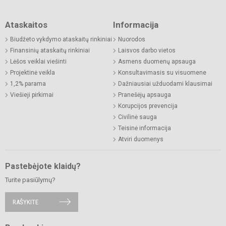
Ataskaitos
Informacija
Biudžeto vykdymo ataskaitų rinkiniai
Nuorodos
Finansinių ataskaitų rinkiniai
Laisvos darbo vietos
Lėšos veiklai viešinti
Asmens duomenų apsauga
Projektinė veikla
Konsultavimasis su visuomene
1,2% parama
Dažniausiai užduodami klausimai
Viešieji pirkimai
Pranešėjų apsauga
Korupcijos prevencija
Civilinė sauga
Teisinė informacija
Atviri duomenys
Pastebėjote klaidų?
Turite pasiūlymų?
RAŠYKITE