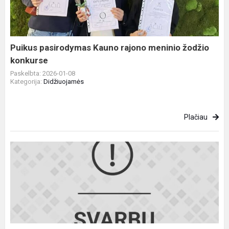
meninio
žodžio
konkurse
Puikus pasirodymas Kauno rajono meninio žodžio
konkurse
Paskelbta: 2026-01-08
Kategorija:
Didžiuojamės
Plačiau
Nuo
kovo
1
d.
pradedamas
mokinių
priėmimas