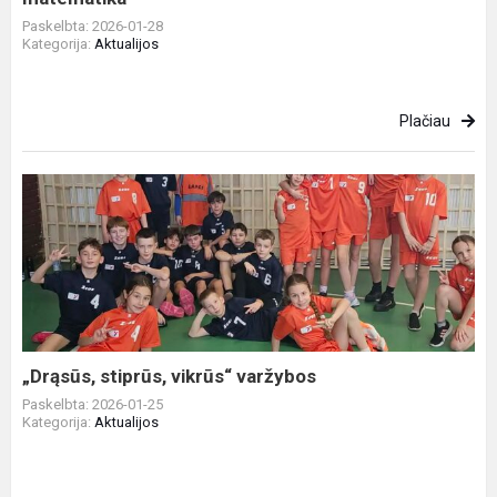
Paskelbta: 2026-01-28
Kategorija:
Aktualijos
Plačiau
„Drąsūs,
stiprūs,
vikrūs“
varžybos
„Drąsūs, stiprūs, vikrūs“ varžybos
Paskelbta: 2026-01-25
Kategorija:
Aktualijos