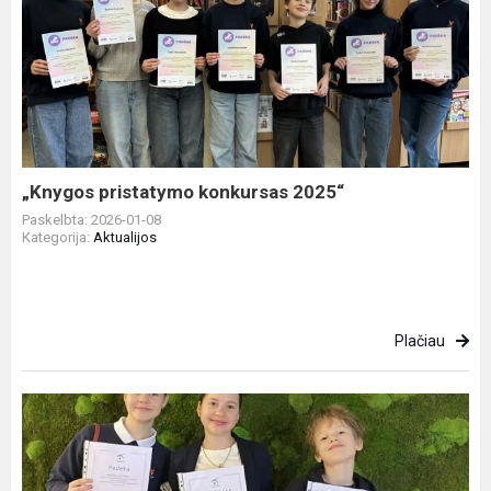
„Knygos
pristatymo
konkursas
2025“
„Knygos pristatymo konkursas 2025“
Paskelbta: 2026-01-08
Kategorija:
Aktualijos
Plačiau
Puikus
pasirodymas
Kauno
rajono