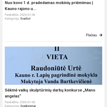
į
Nuo kovo 1 d. pradedamas mokinių priėmimas į
Kauno
Kauno rajono u...
rajono
Paskelbta: 2026-01-06
u...
Kategorija:
Svarbu!
Plačiau
Sėkmė
vaikų
skulptūrinių
darbų
konkurse
„Mano
angelas“
Sėkmė vaikų skulptūrinių darbų konkurse „Mano
angelas“
Paskelbta: 2026-01-06
Kategorija:
Sveikinimai