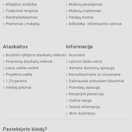
Mokyklos simboliai
Mokinių pavėžėjimas
Tradiciniai renginiai
Mokinių maitinimas
Bendradarbiavimas
Patalpų nuoma
Priėmimas į mokyklą
Biblioteka - informacinis centras
Ataskaitos
Informacija
Biudžeto vykdymo ataskaitų rinkiniai
Nuorodos
Finansinių ataskaitų rinkiniai
Laisvos darbo vietos
Lėšos veiklai viešinti
Asmens duomenų apsauga
Projektinė veikla
Konsultavimasis su visuomene
1,2% parama
Dažniausiai užduodami klausimai
Viešieji pirkimai
Pranešėjų apsauga
Korupcijos prevencija
Civilinė sauga
Teisinė informacija
Atviri duomenys
Pastebėjote klaidų?