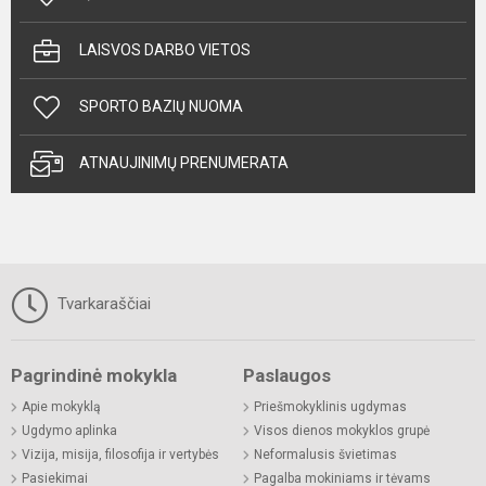
LAISVOS DARBO VIETOS
SPORTO BAZIŲ NUOMA
ATNAUJINIMŲ PRENUMERATA
Tvarkaraščiai
Pagrindinė mokykla
Paslaugos
Apie mokyklą
Priešmokyklinis ugdymas
Ugdymo aplinka
Visos dienos mokyklos grupė
Vizija, misija, filosofija ir vertybės
Neformalusis švietimas
Pasiekimai
Pagalba mokiniams ir tėvams