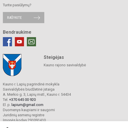
Turite pasiūlymų?
RAŠYKITE
Bendraukime
Steigėjas
Kauno rajono savivaldybė
Kauno r. Lapių pagrindinė mokykla
Savivaldybės biudžetinė įstaiga
A. Merkio g. 3, Lapių mstl., Kauno r. 54434
Tel.
+370 645 00 920
El. p.
lapium@gmail.com
Duomenys kaupiami ir saugomi
Juridinių asmenų registre
Įmonės kodas 291091410