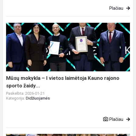
Plačiau
Mūsų
mokykla
–
I
vietos
laimėtoja
Kauno
rajono
Mūsų mokykla – I vietos laimėtoja Kauno rajono
sporto
sporto žaidy...
žaidy...
Paskelbta: 2026-01-21
Kategorija:
Didžiuojamės
Plačiau