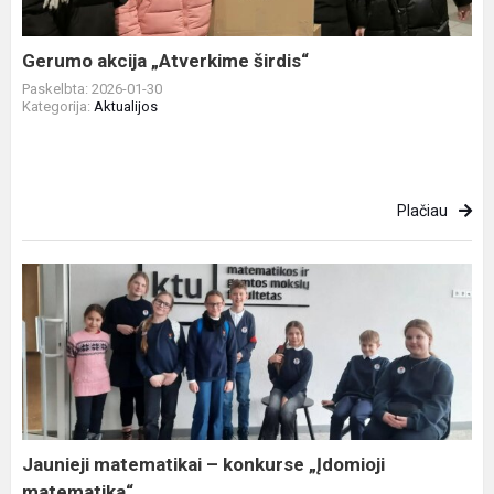
Gerumo akcija „Atverkime širdis“
Paskelbta: 2026-01-30
Kategorija:
Aktualijos
Plačiau
Jaunieji
matematikai
–
konkurse
„Įdomioji
matematika“
Jaunieji matematikai – konkurse „Įdomioji
matematika“