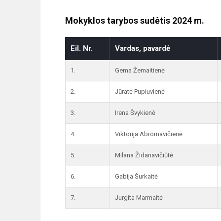
Mokyklos tarybos sudėtis 2024 m.
Eil. Nr.
Vardas, pavardė
1.
Gema Žemaitienė
2.
Jūratė Pupiuvienė
3.
Irena Švykienė
4.
Viktorija Abromavičienė
5.
Milana Židanavičiūtė
6.
Gabija Šurkaitė
7.
Jurgita Marmaitė