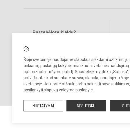
Pastebėjote klaidų?
Bend
Turite pasiūlymų?
RAŠYKITE
Šioje svetainėje naudojame slapukus siekdami užtikrinti j
teikiamų paslaugų kokybę, analizuoti svetainės naudojimą 
optimizuoti naršymo patirtį. Spustelėję mygtuką „Sutinku“,
patvirtinate, kad sutinkate su visų slapukų naudojimu šioje
svetainėje. Jei norite atšaukti arba pakeisti savo sutikimu
© 2024 Kauno r. Lapių pagrindinė mokykla. Visos teisės saugomos.
apsilankyti
slapukų valdymo puslapyje
.
Kopijuoti turinį be raštiško mokyklos sutikimo griežtai draudžiama.
NUSTATYMAI
NESUTINKU
SUT