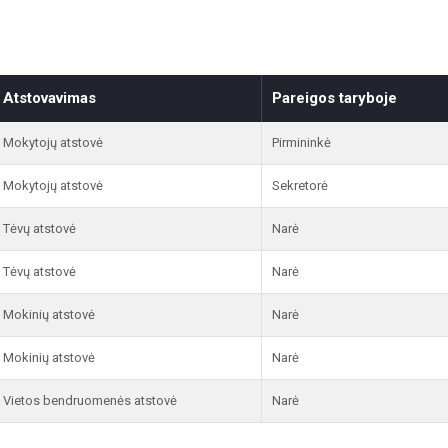
Atstovavimas
Pareigos taryboje
Mokytojų atstovė
Pirmininkė
Mokytojų atstovė
Sekretorė
Tėvų atstovė
Narė
Tėvų atstovė
Narė
Mokinių atstovė
Narė
Mokinių atstovė
Narė
Vietos bendruomenės atstovė
Narė