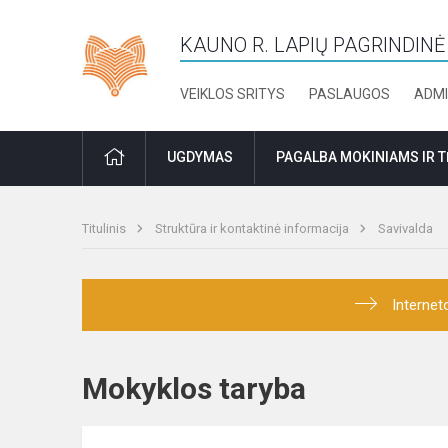
KAUNO R. LAPIŲ PAGRINDIN
VEIKLOS SRITYS
PASLAUGOS
ADMI
PRADŽIA
UGDYMAS
PAGALBA MOKINIAMS IR 
Titulinis
Struktūra ir kontaktinė informacija
Savivalda
Internet
Mokyklos taryba