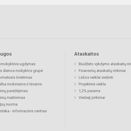
augos
Ataskaitos
šmokyklinis ugdymas
Biudžeto vykdymo ataskaitų rin
s dienos mokyklos grupė
Finansinių ataskaitų rinkiniai
rmalusis švietimas
Lėšos veiklai viešinti
lba mokiniams ir tėvams
Projektinė veikla
nių pavėžėjimas
1,2% parama
nių maitinimas
Viešieji pirkimai
alpų nuoma
ioteka - informacinis centras