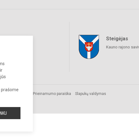
Steigėjas
raukime
Kauno rajono savi
ums
ir
 jūs
s, prašome
Prieinamumo paraiška
Slapukų valdymas
INKU