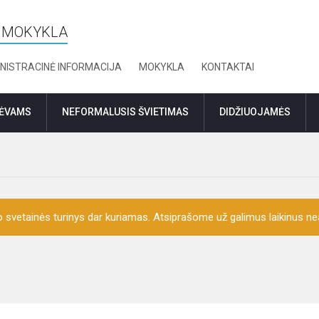
Ė MOKYKLA
NISTRACINĖ INFORMACIJA
MOKYKLA
KONTAKTAI
TĖVAMS
NEFORMALUSIS ŠVIETIMAS
DIDŽIUOJAMĖS
o svetainės turinys dar kuriamas. Atsiprašome už galimus laikinus nea