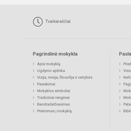
Tvarkaraščiai
Pagrindinė mokykla
Pasl
Apie mokyklą
Prie
Ugdymo aplinka
Viso
Vizija, misija, filosofija ir vertybės
Nefo
Pasiekimai
Paga
Mokyklos simboliai
Moki
Tradiciniai renginiai
Moki
Bendradarbiavimas
Pat
Priėmimas į mokyklą
Bibl