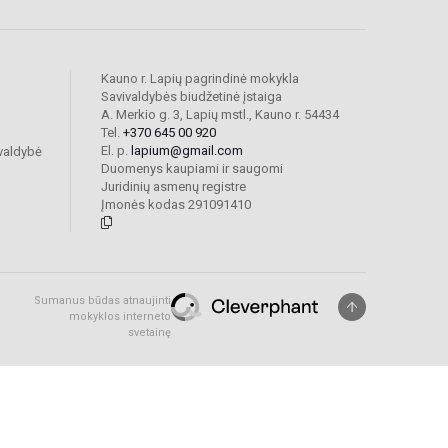
Kauno r. Lapių pagrindinė mokykla
Savivaldybės biudžetinė įstaiga
A. Merkio g. 3, Lapių mstl., Kauno r. 54434
Tel.
+370 645 00 920
El. p.
lapium@gmail.com
valdybė
Duomenys kaupiami ir saugomi
Juridinių asmenų registre
Įmonės kodas 291091410
Sumanus būdas atnaujinti
mokyklos interneto
svetainę