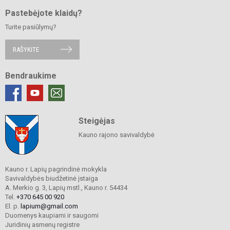
Pastebėjote klaidų?
Turite pasiūlymų?
RAŠYKITE
Bendraukime
Steigėjas
Kauno rajono savivaldybė
Kauno r. Lapių pagrindinė mokykla
Savivaldybės biudžetinė įstaiga
A. Merkio g. 3, Lapių mstl., Kauno r. 54434
Tel.
+370 645 00 920
El. p.
lapium@gmail.com
Duomenys kaupiami ir saugomi
Juridinių asmenų registre