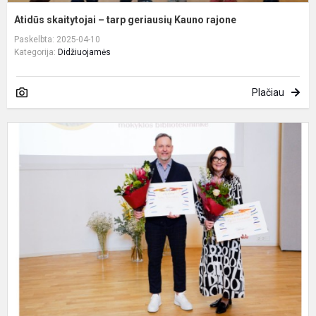
Atidūs skaitytojai – tarp geriausių Kauno rajone
Paskelbta: 2025-04-10
Kategorija:
Didžiuojamės
Plačiau
V
l
p
į
b
K