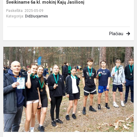
Sveikiname 6a kl. mokinį Kajų Jasilionį
Paskelbta: 2025-05-09
Kategorija:
Didžiuojamės
Plačiau
L
p
m
k
–
p
e