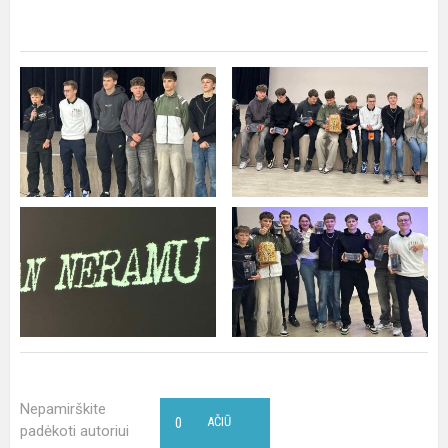
Nepamirškite
0
AČIŪ
padėkoti autoriui