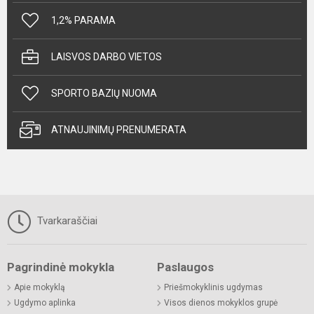
1,2% PARAMA
LAISVOS DARBO VIETOS
SPORTO BAZIŲ NUOMA
ATNAUJINIMŲ PRENUMERATA
Tvarkaraščiai
Pagrindinė mokykla
Paslaugos
Apie mokyklą
Priešmokyklinis ugdymas
Ugdymo aplinka
Visos dienos mokyklos grupė