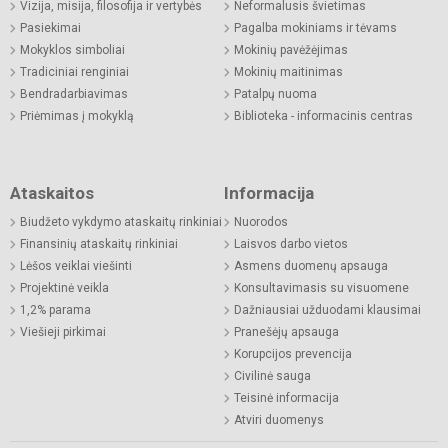
Vizija, misija, filosofija ir vertybės
Neformalusis švietimas
Pasiekimai
Pagalba mokiniams ir tėvams
Mokyklos simboliai
Mokinių pavėžėjimas
Tradiciniai renginiai
Mokinių maitinimas
Bendradarbiavimas
Patalpų nuoma
Priėmimas į mokyklą
Biblioteka - informacinis centras
Ataskaitos
Informacija
Biudžeto vykdymo ataskaitų rinkiniai
Nuorodos
Finansinių ataskaitų rinkiniai
Laisvos darbo vietos
Lėšos veiklai viešinti
Asmens duomenų apsauga
Projektinė veikla
Konsultavimasis su visuomene
1,2% parama
Dažniausiai užduodami klausimai
Viešieji pirkimai
Pranešėjų apsauga
Korupcijos prevencija
Civilinė sauga
Teisinė informacija
Atviri duomenys