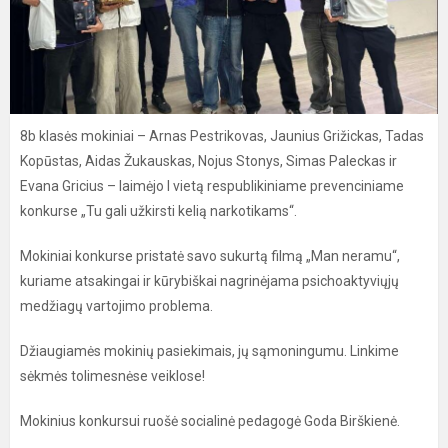
8b klasės mokiniai – Arnas Pestrikovas, Jaunius Grižickas, Tadas
Kopūstas, Aidas Žukauskas, Nojus Stonys, Simas Paleckas ir
Evana Gricius – laimėjo I vietą respublikiniame prevenciniame
konkurse „Tu gali užkirsti kelią narkotikams“.
Mokiniai konkurse pristatė savo sukurtą filmą „Man neramu“,
kuriame atsakingai ir kūrybiškai nagrinėjama psichoaktyviųjų
medžiagų vartojimo problema.
Džiaugiamės mokinių pasiekimais, jų sąmoningumu. Linkime
sėkmės tolimesnėse veiklose!
Mokinius konkursui ruošė socialinė pedagogė Goda Birškienė.