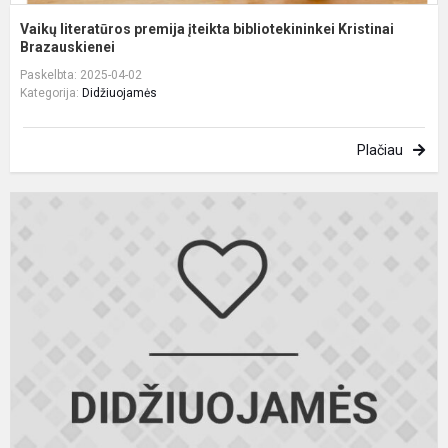
Vaikų literatūros premija įteikta bibliotekininkei Kristinai
Brazauskienei
Paskelbta: 2025-04-02
Kategorija:
Didžiuojamės
Plačiau
N
a