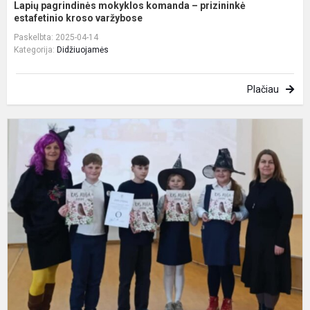
Lapių pagrindinės mokyklos komanda – prizininkė
estafetinio kroso varžybose
Paskelbta: 2025-04-14
Kategorija:
Didžiuojamės
Plačiau
A
s
–
t
g
K
r