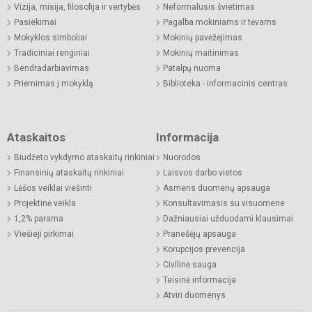
Vizija, misija, filosofija ir vertybės
Neformalusis švietimas
Pasiekimai
Pagalba mokiniams ir tėvams
Mokyklos simboliai
Mokinių pavėžėjimas
Tradiciniai renginiai
Mokinių maitinimas
Bendradarbiavimas
Patalpų nuoma
Priėmimas į mokyklą
Biblioteka - informacinis centras
Ataskaitos
Informacija
Biudžeto vykdymo ataskaitų rinkiniai
Nuorodos
Finansinių ataskaitų rinkiniai
Laisvos darbo vietos
Lėšos veiklai viešinti
Asmens duomenų apsauga
Projektinė veikla
Konsultavimasis su visuomene
1,2% parama
Dažniausiai užduodami klausimai
Viešieji pirkimai
Pranešėjų apsauga
Korupcijos prevencija
Civilinė sauga
Teisinė informacija
Atviri duomenys