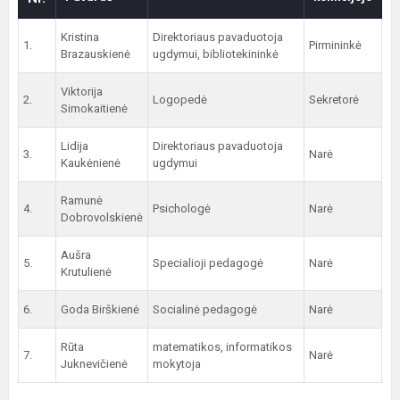
Kristina
Direktoriaus pavaduotoja
1.
Pirmininkė
Brazauskienė
ugdymui, bibliotekininkė
Viktorija
2.
Logopedė
Sekretorė
Simokaitienė
Lidija
Direktoriaus pavaduotoja
3.
Narė
Kaukėnienė
ugdymui
Ramunė
4.
Psichologė
Narė
Dobrovolskienė
Aušra
5.
Specialioji pedagogė
Narė
Krutulienė
6.
Goda Birškienė
Socialinė pedagogė
Narė
Rūta
matematikos, informatikos
7.
Narė
Juknevičienė
mokytoja