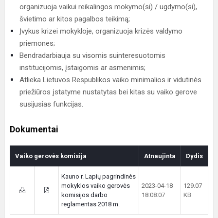
organizuoja vaikui reikalingos mokymo(si) / ugdymo(si),
švietimo ar kitos pagalbos teikimą;
Įvykus krizei mokykloje, organizuoja krizės valdymo
priemones;
Bendradarbiauja su visomis suinteresuotomis
institucijomis, įstaigomis ar asmenimis;
Atlieka Lietuvos Respublikos vaiko minimalios ir vidutinės
priežiūros įstatyme nustatytas bei kitas su vaiko gerove
susijusias funkcijas.
Dokumentai
Vaiko gerovės komisija
Atnaujinta
Dydis
Kauno r. Lapių pagrindinės
mokyklos vaiko gerovės
2023-04-18
129.07
komisijos darbo
18:08:07
KB
reglamentas 2018 m.