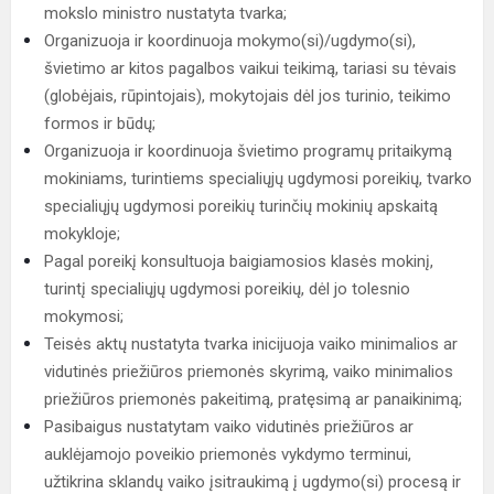
mokslo ministro nustatyta tvarka;
Organizuoja ir koordinuoja mokymo(si)/ugdymo(si),
švietimo ar kitos pagalbos vaikui teikimą, tariasi su tėvais
(globėjais, rūpintojais), mokytojais dėl jos turinio, teikimo
formos ir būdų;
Organizuoja ir koordinuoja švietimo programų pritaikymą
mokiniams, turintiems specialiųjų ugdymosi poreikių, tvarko
specialiųjų ugdymosi poreikių turinčių mokinių apskaitą
mokykloje;
Pagal poreikį konsultuoja baigiamosios klasės mokinį,
turintį specialiųjų ugdymosi poreikių, dėl jo tolesnio
mokymosi;
Teisės aktų nustatyta tvarka inicijuoja vaiko minimalios ar
vidutinės priežiūros priemonės skyrimą, vaiko minimalios
priežiūros priemonės pakeitimą, pratęsimą ar panaikinimą;
Pasibaigus nustatytam vaiko vidutinės priežiūros ar
auklėjamojo poveikio priemonės vykdymo terminui,
užtikrina sklandų vaiko įsitraukimą į ugdymo(si) procesą ir