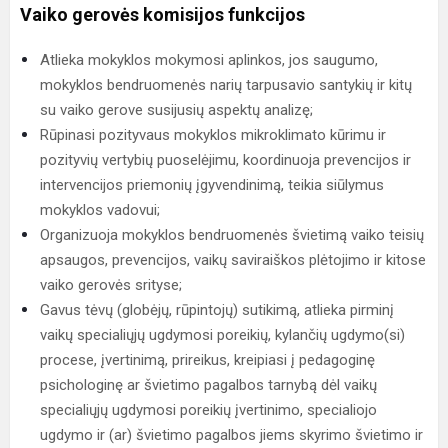
Vaiko gerovės komisijos funkcijos
Atlieka mokyklos mokymosi aplinkos, jos saugumo,
mokyklos bendruomenės narių tarpusavio santykių ir kitų
su vaiko gerove susijusių aspektų analizę;
Rūpinasi pozityvaus mokyklos mikroklimato kūrimu ir
pozityvių vertybių puoselėjimu, koordinuoja prevencijos ir
intervencijos priemonių įgyvendinimą, teikia siūlymus
mokyklos vadovui;
Organizuoja mokyklos bendruomenės švietimą vaiko teisių
apsaugos, prevencijos, vaikų saviraiškos plėtojimo ir kitose
vaiko gerovės srityse;
Gavus tėvų (globėjų, rūpintojų) sutikimą, atlieka pirminį
vaikų specialiųjų ugdymosi poreikių, kylančių ugdymo(si)
procese, įvertinimą, prireikus, kreipiasi į pedagoginę
psichologinę ar švietimo pagalbos tarnybą dėl vaikų
specialiųjų ugdymosi poreikių įvertinimo, specialiojo
ugdymo ir (ar) švietimo pagalbos jiems skyrimo švietimo ir