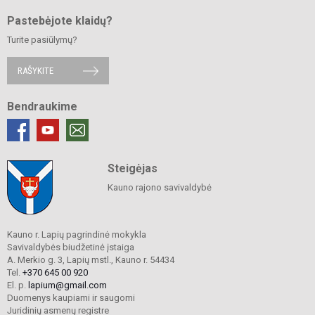
Pastebėjote klaidų?
Turite pasiūlymų?
RAŠYKITE
Bendraukime
Steigėjas
Kauno rajono savivaldybė
Kauno r. Lapių pagrindinė mokykla
Savivaldybės biudžetinė įstaiga
A. Merkio g. 3, Lapių mstl., Kauno r. 54434
Tel.
+370 645 00 920
El. p.
lapium@gmail.com
Duomenys kaupiami ir saugomi
Juridinių asmenų registre