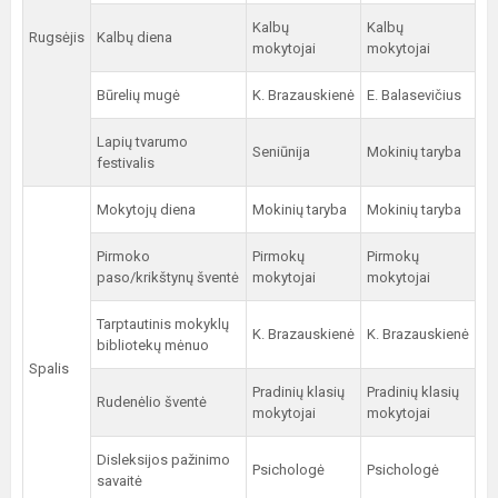
Kalbų
Kalbų
Rugsėjis
Kalbų diena
mokytojai
mokytojai
Būrelių mugė
K. Brazauskienė
E. Balasevičius
Lapių tvarumo
Seniūnija
Mokinių taryba
festivalis
Mokytojų diena
Mokinių taryba
Mokinių taryba
Pirmoko
Pirmokų
Pirmokų
paso/krikštynų šventė
mokytojai
mokytojai
Tarptautinis mokyklų
K. Brazauskienė
K. Brazauskienė
bibliotekų mėnuo
Spalis
Pradinių klasių
Pradinių klasių
Rudenėlio šventė
mokytojai
mokytojai
Disleksijos pažinimo
Psichologė
Psichologė
savaitė