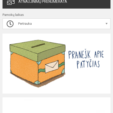
ATNAUJINIMŲ PRENUMERATA
Pamokų laikas
Pertrauka