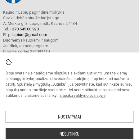
Kauno r. Lapių pagrindinė mokykla
Savivaldybės biudžetinė įstaiga
A. Merkio g. 3, Lapių mstl., Kauno r. 54434
Tel.
+370 645 00 920
El. p.
lapium@gmail.com
Duomenys kaupiami ir saugomi
Juridinių asmenų registre
Įmonės kodas 291091410
Šioje svetainėje naudojame slapukus siekdami užtikrinti jums teikiamų
© 2024 Kauno r. Lapių pagrindinė mokykla. Visos teisės saugomos.
Kopijuoti turinį be raštiško mokyklos sutikimo griežtai draudžiama.
paslaugų kokybę, analizuoti svetainės naudojimą ir optimizuoti naršymo
patirtį. Spustelėję mygtuką „Sutinku“, jūs patvirtinate, kad sutinkate su visų
Prieinamumo paraiška
Slapukų valdymas
slapukų naudojimu šioje svetainėje. Jei norite atšaukti arba pakeisti savo
sutikimus, prašome apsilankyti
slapukų valdymo puslapyje
.
Sumanus būdas atnaujinti
mokyklos interneto
svetainę
NUSTATYMAI
NESUTINKU