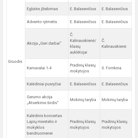
Eglutės įžiebimas
E. Balasevičius
E. Balasevičius
Advento rytmetis
E. Balasevičius
E. Balasevičius
Č.
Kalinauskienė/
Č.
Akcija „Geri darbai“
klasių
Kalinauskienė
auklėtojai
Gruodis
Pradinių klasių
Karnavalai 1-4
S. Fomkina
mokytojos
Kalėdiniai pusryčiai
E. Balasevičius
E. Balasevičius
Gerumo akcija
Mokinių taryba
Mokinių taryba
„Atverkime širdis“
Kalėdinis koncertas
Lapių miestelio ir
Pradinių klasių
Pradinių klasių
mokyklos
mokytojos
mokytojos
bendruomenei