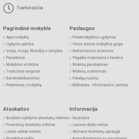
Tvarkaraščiai
Pagrindinė mokykla
Paslaugos
Apie mokyklą
Priešmokyklinis ugdymas
Ugdymo aplinka
Visos dienos mokyklos grupė
Vizija, misija, filosofija ir vertybės
Neformalusis švietimas
Pasiekimai
Pagalba mokiniams ir tėvams
Mokyklos simboliai
Mokinių pavėžėjimas
Tradiciniai renginiai
Mokinių maitinimas
Bendradarbiavimas
Patalpų nuoma
Priėmimas į mokyklą
Biblioteka - informacinis centras
Ataskaitos
Informacija
Biudžeto vykdymo ataskaitų rinkiniai
Nuorodos
Finansinių ataskaitų rinkiniai
Laisvos darbo vietos
Lėšos veiklai viešinti
Asmens duomenų apsauga
Projektinė veikla
Konsultavimasis su visuomene