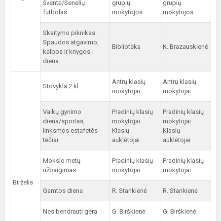
šventė/Senelių
grupių
grupių
futbolas
mokytojos
mokytojos
Skaitymo piknikas.
Spaudos atgavimo,
Biblioteka
K. Brazauskienė
kalbos ir knygos
diena.
Antrų klasių
Antrų klasių
Stovykla 2 kl.
mokytojai
mokytojai
Vaikų gynimo
Pradinių klasių
Pradinių klasių
diena/sportas,
mokytojai
mokytojai
linksmos estafetės-
Klasių
Klasių
tėčiai
auklėtojai
auklėtojai
Mokslo metų
Pradinių klasių
Pradinių klasių
užbaigimas
mokytojai
mokytojai
Birželis
Gamtos diena
R. Stankienė
R. Stankienė
Nes bendrauti gera
G. Birškienė
G. Birškienė