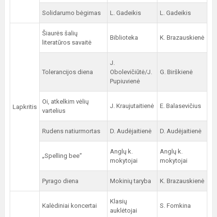
Solidarumo bėgimas
L. Gadeikis
L. Gadeikis
Šiaurės šalių
Biblioteka
K. Brazauskienė
literatūros savaitė
J.
Tolerancijos diena
Obolevičiūtė/J.
G. Birškienė
Pupiuvienė
Oi, atkelkim vėlių
J. Kraujutaitienė
E. Balasevičius
Lapkritis
vartelius
Rudens natiurmortas
D. Audėjaitienė
D. Audėjaitienė
Anglų k.
Anglų k.
„Spelling bee“
mokytojai
mokytojai
Pyrago diena
Mokinių taryba
K. Brazauskienė
Klasių
Kalėdiniai koncertai
S. Fomkina
auklėtojai