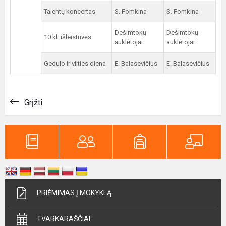
Talentų koncertas
S. Fomkina
S. Fomkina
Dešimtokų
Dešimtokų
10 kl. išleistuvės
auklėtojai
auklėtojai
Gedulo ir vilties diena
E. Balasevičius
E. Balasevičius
Grįžti
PRIĖMIMAS Į MOKYKLĄ
TVARKARAŠČIAI