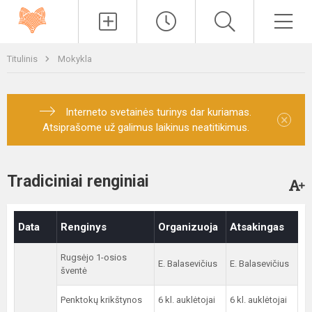
Paieška
Men
Titulinis
Mokykla
Interneto svetainės turinys dar kuriamas.
×
Atsiprašome už galimus laikinus neatitikimus.
Tradiciniai renginiai
Data
Renginys
Organizuoja
Atsakingas
Rugsėjo 1-osios
E. Balasevičius
E. Balasevičius
šventė
Penktokų krikštynos
6 kl. auklėtojai
6 kl. auklėtojai