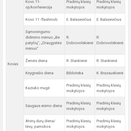
Kovo 11-
Pradinių klasių
Pradinių klasių
oji/konferencija
mokytojos
mokytojos
Kovo 11 -flashmob
E. Balasevičius
E. Balasevičius
Sąmoningumo
didinimo mėnuo „Be
R.
R.
patyčių“, „Draugystės
Dobrovolskienė
Dobrovolskienė
mėnuo“
Žemės diena
R. Stankienė
R. Stankienė
Kovas
Knygnešio diena
Biblioteka
K. Brazauskienė
Pradinių klasių
Pradinių klasių
Kaziuko mugė
mokytojos
mokytojos
Pradinių klasių
Pradinių klasių
Saugaus eismo diena
mokytojos
mokytojos
Atvirų durų diena/
Pradinių klasių
Pradinių klasių
tėvų pamokos
mokytojos
mokytojos