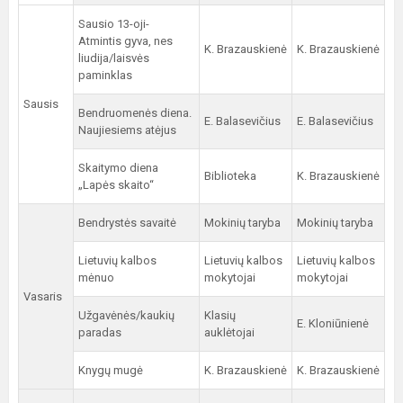
Sausio 13-oji-
Atmintis gyva, nes
K. Brazauskienė
K. Brazauskienė
liudija/laisvės
paminklas
Sausis
Bendruomenės diena.
E. Balasevičius
E. Balasevičius
Naujiesiems atėjus
Skaitymo diena
Biblioteka
K. Brazauskienė
„Lapės skaito“
Bendrystės savaitė
Mokinių taryba
Mokinių taryba
Lietuvių kalbos
Lietuvių kalbos
Lietuvių kalbos
mėnuo
mokytojai
mokytojai
Vasaris
Užgavėnės/kaukių
Klasių
E. Kloniūnienė
paradas
auklėtojai
Knygų mugė
K. Brazauskienė
K. Brazauskienė