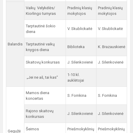
Vaikų Velykėlės/
Pradinių klasių
Pradinių klasių
Kiorlingo turnyras
mokytojos
mokytojos
Tarptautinė šokio
V. Skublickaitė
V. Skublickaitė
diena
Balandis
Tarptautinė vaikų
Biblioteka
K. Brazauskienė
knygos diena
Skaitovų konkursas
J. Silenkovienė
J. Silenkovienė
1-10 kl.
„Jei ne aš, tai kas“
auklėtojai
Mamos diena
S. Fomkina
S. Fomkina
koncertas
Rajono skaitovų
J. Silenkovienė
J. Silenkovienė
konkursas
Šeimos
Priešmokyklinių
Priešmokyklinių
Gegužė