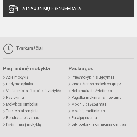
ATNAUJINIMŲ PRENUMERATA
Tvarkaraščiai
Pagrindinė mokykla
Paslaugos
Apie mokyklą
Priešmokyklinis ugdymas
Ugdymo aplinka
Visos dienos mokyklos grupė
Vizija, misija, filosofija ir vertybės
Neformalusis švietimas
Pasiekimai
Pagalba mokiniams ir tėvams
Mokyklos simboliai
Mokinių pavėžėjimas
Tradiciniai renginiai
Mokinių maitinimas
Bendradarbiavimas
Patalpų nuoma
Priėmimas į mokyklą
Biblioteka - informacinis centras