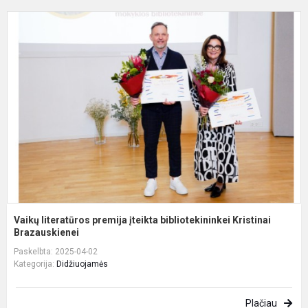
V
l
p
į
b
K
Vaikų literatūros premija įteikta bibliotekininkei Kristinai
Brazauskienei
Paskelbta: 2025-04-02
Kategorija:
Didžiuojamės
Plačiau