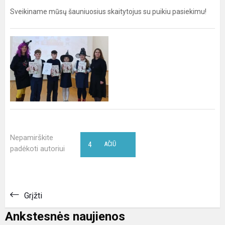
Sveikiname mūsų šauniuosius skaitytojus su puikiu pasiekimu!
Nepamirškite
4
AČIŪ
padėkoti autoriui
Grįžti
Ankstesnės naujienos