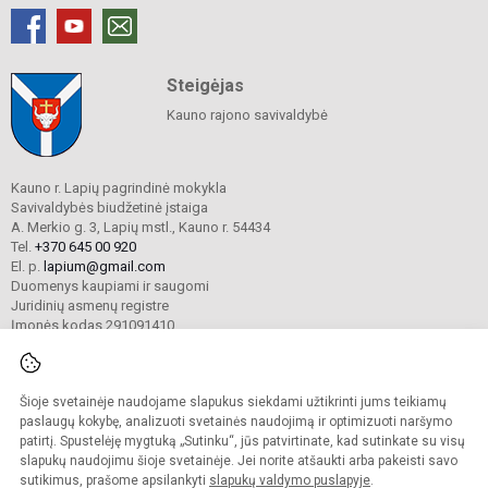
Steigėjas
Kauno rajono savivaldybė
Kauno r. Lapių pagrindinė mokykla
Savivaldybės biudžetinė įstaiga
A. Merkio g. 3, Lapių mstl., Kauno r. 54434
Tel.
+370 645 00 920
El. p.
lapium@gmail.com
Duomenys kaupiami ir saugomi
Juridinių asmenų registre
Įmonės kodas 291091410
Šioje svetainėje naudojame slapukus siekdami užtikrinti jums teikiamų
© 2024 Kauno r. Lapių pagrindinė mokykla. Visos teisės saugomos.
Kopijuoti turinį be raštiško mokyklos sutikimo griežtai draudžiama.
paslaugų kokybę, analizuoti svetainės naudojimą ir optimizuoti naršymo
patirtį. Spustelėję mygtuką „Sutinku“, jūs patvirtinate, kad sutinkate su visų
Prieinamumo paraiška
Slapukų valdymas
slapukų naudojimu šioje svetainėje. Jei norite atšaukti arba pakeisti savo
sutikimus, prašome apsilankyti
slapukų valdymo puslapyje
.
Sumanus būdas atnaujinti