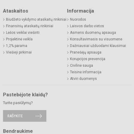
Ataskaitos
Informacija
Biudžeto vykdymo ataskaitų rinkiniai
Nuorodos
Finansinių ataskaitų rinkiniai
Laisvos darbo vietos
Lėšos veiklai viešinti
Asmens duomenų apsauga
Projektinė veikla
Konsultavimasis su visuomene
1,2% parama
Dažniausiai užduodami klausimai
Viešieji pirkimai
Pranešėjų apsauga
Korupcijos prevencija
Civilinė sauga
Teisinė informacija
Atviri duomenys
Pastebėjote klaidų?
Turite pasiūlymų?
RAŠYKITE
Bendraukime