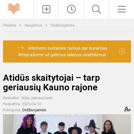
Paieška
Men
Titulinis
Naujienos
Didžiuojamės
Interneto svetainės turinys dar kuriamas.
×
Atsiprašome už galimus laikinus neatitikimus.
Atidūs skaitytojai – tarp
geriausių Kauno rajone
Paskelbė : Rūta Juknevičienė
Paskelbta: 2025-04-10
Kategorija:
Didžiuojamės