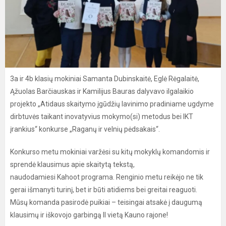
3a ir 4b klasių mokiniai Samanta Dubinskaitė, Eglė Rėgalaitė,
Ąžuolas Barčiauskas ir Kamilijus Bauras dalyvavo ilgalaikio
projekto „Atidaus skaitymo įgūdžių lavinimo pradiniame ugdyme
dirbtuvės taikant inovatyvius mokymo(si) metodus bei IKT
įrankius“ konkurse „Raganų ir velnių pėdsakais“.
Konkurso metu mokiniai varžėsi su kitų mokyklų komandomis ir
sprendė klausimus apie skaitytą tekstą,
naudodamiesi Kahoot programa. Renginio metu reikėjo ne tik
gerai išmanyti turinį, bet ir būti atidiems bei greitai reaguoti.
Mūsų komanda pasirodė puikiai – teisingai atsakė į daugumą
klausimų ir iškovojo garbingą II vietą Kauno rajone!