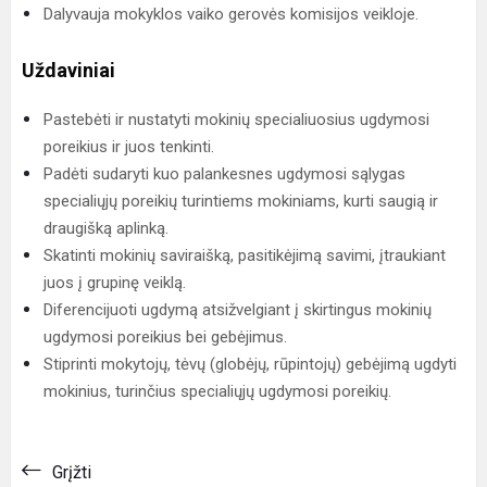
Dalyvauja mokyklos vaiko gerovės komisijos veikloje.
Uždaviniai
Pastebėti ir nustatyti mokinių specialiuosius ugdymosi
poreikius ir juos tenkinti.
Padėti sudaryti kuo palankesnes ugdymosi sąlygas
specialiųjų poreikių turintiems mokiniams, kurti saugią ir
draugišką aplinką.
Skatinti mokinių saviraišką, pasitikėjimą savimi, įtraukiant
juos į grupinę veiklą.
Diferencijuoti ugdymą atsižvelgiant į skirtingus mokinių
ugdymosi poreikius bei gebėjimus.
Stiprinti mokytojų, tėvų (globėjų, rūpintojų) gebėjimą ugdyti
mokinius, turinčius specialiųjų ugdymosi poreikių.
Grįžti