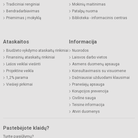
Tradiciniai renginiai
Mokinių maitinimas
Bendradarbiavimas
Patalpų nuoma
Priėmimas į mokyklą
Biblioteka - informacinis centras
Ataskaitos
Informacija
Biudžeto vykdymo ataskaitų rinkiniai
Nuorodos
Finansinių ataskaitų rinkiniai
Laisvos darbo vietos
Lėšos veiklai viešinti
Asmens duomenų apsauga
Projektinė veikla
Konsultavimasis su visuomene
1,2% parama
Dažniausiai užduodami klausimai
Viešieji pirkimai
Pranešėjų apsauga
Korupcijos prevencija
Civilinė sauga
Teisinė informacija
Atviri duomenys
Pastebėjote klaidų?
Turite pasiūlymų?