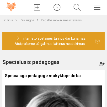
Paieška
Men
Titulinis
Paslaugos
Pagalba mokiniams ir tėvams
Interneto svetainės turinys dar kuriamas.
×
Atsiprašome už galimus laikinus neatitikimus.
Specialusis pedagogas
Specialiąja pedagoge mokykloje dirba