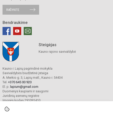
RAŠYKITE
Bendraukime
Steigėjas
Kauno rajono savivaldybė
Kauno r. Lapių pagrindinė mokykla
Savivaldybės biudžetinė įstaiga
A. Merkio g. 3, Lapių mstl., Kauno r. 54434
Tel.
+370 645 00 920
El. p.
lapium@gmail.com
Duomenys kaupiami ir saugomi
Juridinių asmenų registre
Įmonės kodas 291091410