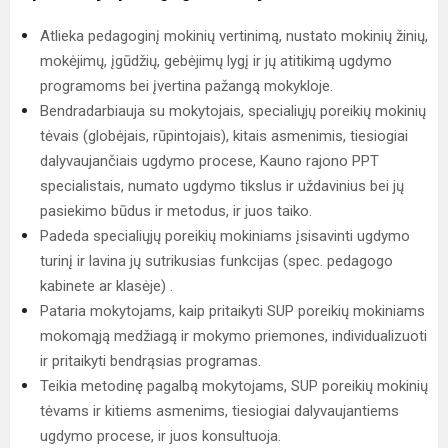
Atlieka pedagoginį mokinių vertinimą, nustato mokinių žinių,
mokėjimų, įgūdžių, gebėjimų lygį ir jų atitikimą ugdymo
programoms bei įvertina pažangą mokykloje.
Bendradarbiauja su mokytojais, specialiųjų poreikių mokinių
tėvais (globėjais, rūpintojais), kitais asmenimis, tiesiogiai
dalyvaujančiais ugdymo procese, Kauno rajono PPT
specialistais, numato ugdymo tikslus ir uždavinius bei jų
pasiekimo būdus ir metodus, ir juos taiko.
Padeda specialiųjų poreikių mokiniams įsisavinti ugdymo
turinį ir lavina jų sutrikusias funkcijas (spec. pedagogo
kabinete ar klasėje) .
Pataria mokytojams, kaip pritaikyti SUP poreikių mokiniams
mokomąją medžiagą ir mokymo priemones, individualizuoti
ir pritaikyti bendrąsias programas.
Teikia metodinę pagalbą mokytojams, SUP poreikių mokinių
tėvams ir kitiems asmenims, tiesiogiai dalyvaujantiems
ugdymo procese, ir juos konsultuoja.