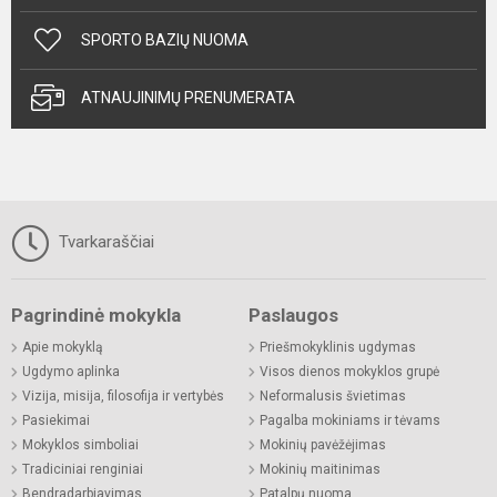
SPORTO BAZIŲ NUOMA
ATNAUJINIMŲ PRENUMERATA
Tvarkaraščiai
Pagrindinė mokykla
Paslaugos
Apie mokyklą
Priešmokyklinis ugdymas
Ugdymo aplinka
Visos dienos mokyklos grupė
Vizija, misija, filosofija ir vertybės
Neformalusis švietimas
Pasiekimai
Pagalba mokiniams ir tėvams
Mokyklos simboliai
Mokinių pavėžėjimas
Tradiciniai renginiai
Mokinių maitinimas
Bendradarbiavimas
Patalpų nuoma