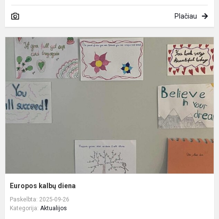
Plačiau
E
k
d
Europos kalbų diena
Paskelbta: 2025-09-26
Kategorija:
Aktualijos