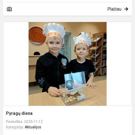
Plačiau
P
d
Pyragų diena
Paskelbta: 2025-11-12
Kategorija:
Aktualijos