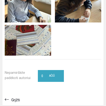
Nepamirškite
0
AČIŪ
padėkoti autoriui
Grįžti