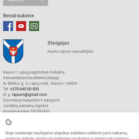
Bendraukime
Steigėjas
Kauno rajono savivaldybė
Kauno r. Lapių pagrindinė mokykla
Savivaldybės biudžetinė įstaiga
A. Merkio g. 3, Lapių mstl., Kauno r. 54434
Tel.
+370 645 00 920
El. p.
lapium@gmail.com
Duomenys kaupiami ir saugomi
Juridinių asmenų registre
Įmonės kodas 291091410
Šioje svetainėje naudojame slapukus siekdami užtikrinti jums teikiamų
© 2024 Kauno r. Lapių pagrindinė mokykla. Visos teisės saugomos.
Kopijuoti turinį be raštiško mokyklos sutikimo griežtai draudžiama.
paslaugų kokybę, analizuoti svetainės naudojimą ir optimizuoti naršymo