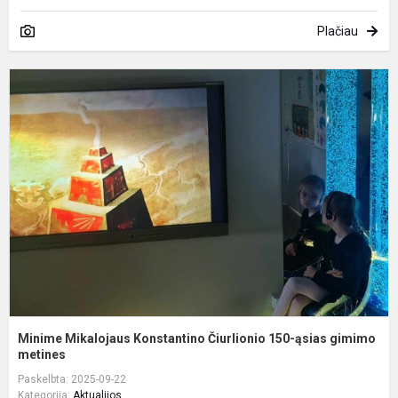
Plačiau
M
M
K
Č
1
ą
g
m.
Minime Mikalojaus Konstantino Čiurlionio 150-ąsias gimimo
metines
Paskelbta: 2025-09-22
Kategorija:
Aktualijos