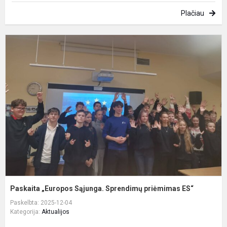
Plačiau
P
„
S
S
p
E
Paskaita „Europos Sąjunga. Sprendimų priėmimas ES“
Paskelbta: 2025-12-04
Kategorija:
Aktualijos