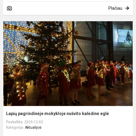
Plačiau
L
p
m
n
k
e
Lapių pagrindinėje mokykloje nušvito kalėdinė eglė
Paskelbta: 2025-12-02
Kategorija:
Aktualijos