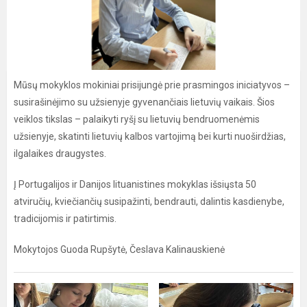
Mūsų mokyklos mokiniai prisijungė prie prasmingos iniciatyvos –
susirašinėjimo su užsienyje gyvenančiais lietuvių vaikais. Šios
veiklos tikslas – palaikyti ryšį su lietuvių bendruomenėmis
užsienyje, skatinti lietuvių kalbos vartojimą bei kurti nuoširdžias,
ilgalaikes draugystes.
Į Portugalijos ir Danijos lituanistines mokyklas išsiųsta 50
atviručių, kviečiančių susipažinti, bendrauti, dalintis kasdienybe,
tradicijomis ir patirtimis.
Mokytojos Guoda Rupšytė, Česlava Kalinauskienė