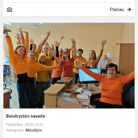
Plačiau
B
s
Bendrystės savaitė
Paskelbta: 2025-10-31
Kategorija:
Aktualijos