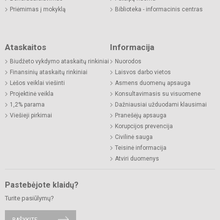
Priėmimas į mokyklą
Biblioteka - informacinis centras
Ataskaitos
Informacija
Biudžeto vykdymo ataskaitų rinkiniai
Nuorodos
Finansinių ataskaitų rinkiniai
Laisvos darbo vietos
Lėšos veiklai viešinti
Asmens duomenų apsauga
Projektinė veikla
Konsultavimasis su visuomene
1,2% parama
Dažniausiai užduodami klausimai
Viešieji pirkimai
Pranešėjų apsauga
Korupcijos prevencija
Civilinė sauga
Teisinė informacija
Atviri duomenys
Pastebėjote klaidų?
Turite pasiūlymų?
RAŠYKITE