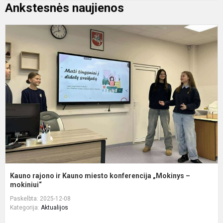
Ankstesnės naujienos
K
r
ir
K
m
k
„
–
m
Kauno rajono ir Kauno miesto konferencija „Mokinys –
mokiniui“
Paskelbta: 2025-12-08
Kategorija:
Aktualijos