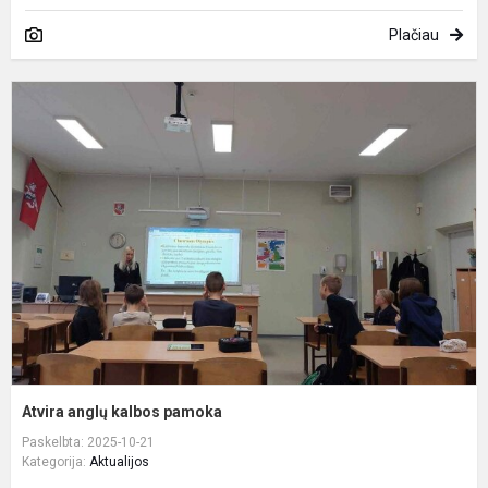
Plačiau
A
a
k
p
Atvira anglų kalbos pamoka
Paskelbta: 2025-10-21
Kategorija:
Aktualijos