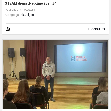
STEAM diena „Neptūno šventė“
Paskelbta: 2025-06-18
Kategorija:
Aktualijos
Plačiau
S
s
„
S
v
A
F