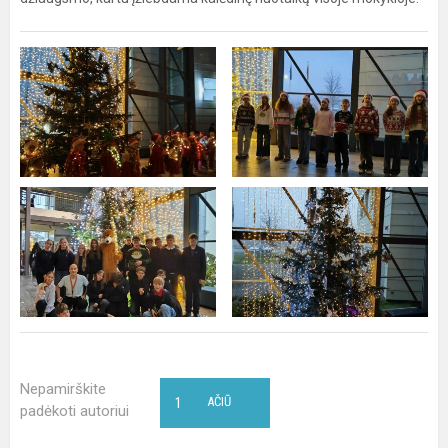
Nepamirškite
1
AČIŪ
padėkoti autoriui