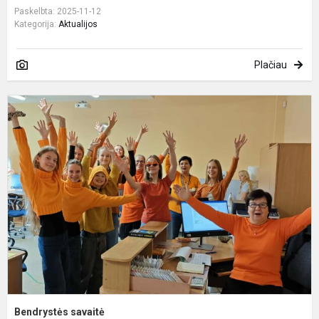
Paskelbta: 2025-11-12
Kategorija:
Aktualijos
Plačiau
B
s
Bendrystės savaitė