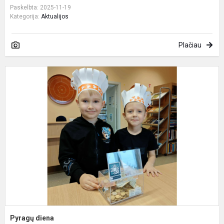
Paskelbta: 2025-11-19
Kategorija:
Aktualijos
Plačiau
P
d
Pyragų diena