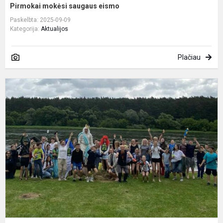
Pirmokai mokėsi saugaus eismo
Paskelbta: 2025-09-09
Kategorija:
Aktualijos
Plačiau
S
d
„
š