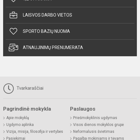
LAISVOS DARBO VIETOS
SPORTO BAZIŲ NUOMA
ATNAUJINIMŲ PRENUMERATA
Tvarkaraščiai
Pagrindinė mokykla
Paslaugos
Apie mokyklą
Priešmokyklinis ugdymas
Ugdymo aplinka
Visos dienos mokyklos grupė
Vizija, misija, filosofija ir vertybės
Neformalusis švietimas
Pasiekimai
Pagalba mokiniams ir tėvams