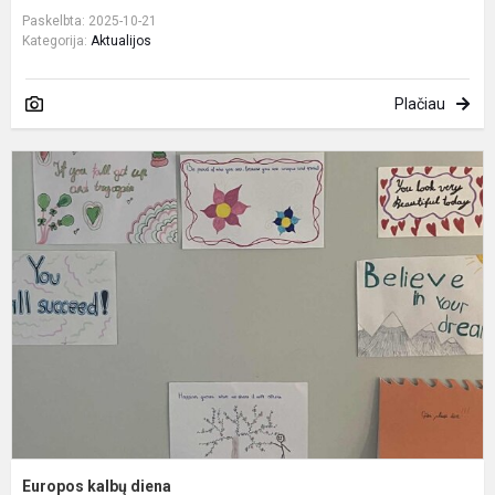
Paskelbta: 2025-10-21
Kategorija:
Aktualijos
Plačiau
E
k
d
Europos kalbų diena