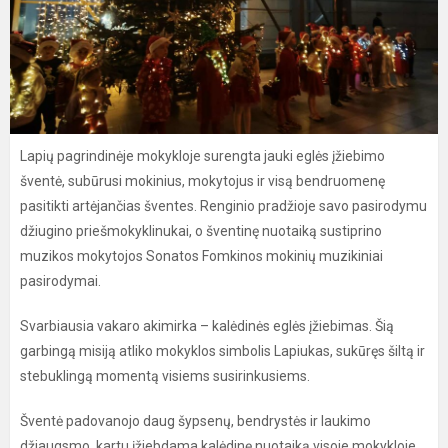
Lapių pagrindinėje mokykloje surengta jauki eglės įžiebimo
šventė, subūrusi mokinius, mokytojus ir visą bendruomenę
pasitikti artėjančias šventes. Renginio pradžioje savo pasirodymu
džiugino priešmokyklinukai, o šventinę nuotaiką sustiprino
muzikos mokytojos Sonatos Fomkinos mokinių muzikiniai
pasirodymai.
Svarbiausia vakaro akimirka – kalėdinės eglės įžiebimas. Šią
garbingą misiją atliko mokyklos simbolis Lapiukas, sukūręs šiltą ir
stebuklingą momentą visiems susirinkusiems.
Šventė padovanojo daug šypsenų, bendrystės ir laukimo
džiaugsmo, kartu įžiebdama kalėdinę nuotaiką visoje mokykloje.