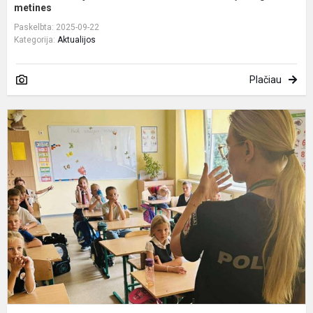
metines
Paskelbta: 2025-09-22
Kategorija:
Aktualijos
Plačiau
P
m
s
e