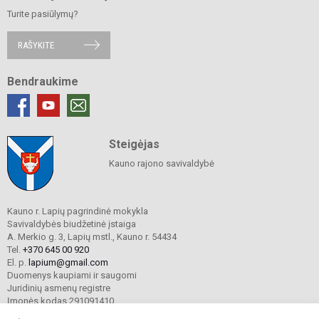
Turite pasiūlymų?
RAŠYKITE
Bendraukime
Steigėjas
Kauno rajono savivaldybė
Kauno r. Lapių pagrindinė mokykla
Savivaldybės biudžetinė įstaiga
A. Merkio g. 3, Lapių mstl., Kauno r. 54434
Tel.
+370 645 00 920
El. p.
lapium@gmail.com
Duomenys kaupiami ir saugomi
Juridinių asmenų registre
Įmonės kodas 291091410