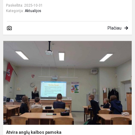
Paskelbta: 2025-10-31
Kategorija:
Aktualijos
Plačiau
A
a
k
p
Atvira anglų kalbos pamoka