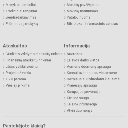
Mokyklos simboliai
Mokinių pavėžėjimas
Tradiciniai renginiai
Mokinių maitinimas
Bendradarbiavimas
Patalpų nuoma
Priėmimas į mokyklą
Biblioteka - informacinis centras
Ataskaitos
Informacija
Biudžeto vykdymo ataskaitų rinkiniai
Nuorodos
Finansinių ataskaitų rinkiniai
Laisvos darbo vietos
Lėšos veiklai viešinti
Asmens duomenų apsauga
Projektinė veikla
Konsultavimasis su visuomene
1,2% parama
Dažniausiai užduodami klausimai
Viešieji pirkimai
Pranešėjų apsauga
Korupcijos prevencija
Civilinė sauga
Teisinė informacija
Atviri duomenys
Pastebėjote klaidų?