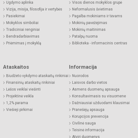
Ugdymo aplinka
Visos dienos mokyklos grupė
Vizija, misija, filosofija ir vertybės
Neformalusis švietimas
Pasiekimai
Pagalba mokiniams ir tėvams
Mokyklos simboliai
Mokinių pavėžėjimas
Tradiciniai renginiai
Mokinių maitinimas
Bendradarbiavimas
Patalpų nuoma
Priėmimas į mokyklą
Biblioteka - informacinis centras
Ataskaitos
Informacija
Biudžeto vykdymo ataskaitų rinkiniai
Nuorodos
Finansinių ataskaitų rinkiniai
Laisvos darbo vietos
Lėšos veiklai viešinti
Asmens duomenų apsauga
Projektinė veikla
Konsultavimasis su visuomene
1,2% parama
Dažniausiai užduodami klausimai
Viešieji pirkimai
Pranešėjų apsauga
Korupcijos prevencija
Civilinė sauga
Teisinė informacija
Atviri duomenys