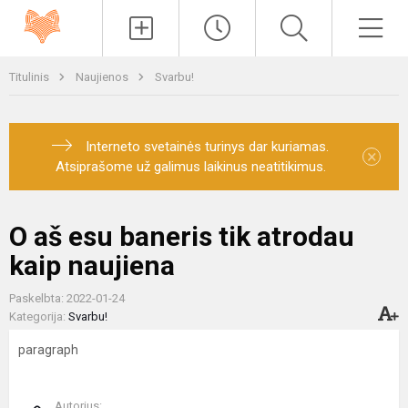
Paieška
Men
Titulinis
Naujienos
Svarbu!
Interneto svetainės turinys dar kuriamas.
×
Atsiprašome už galimus laikinus neatitikimus.
O aš esu baneris tik atrodau
kaip naujiena
Paskelbta: 2022-01-24
Kategorija:
Svarbu!
paragraph
Autorius: