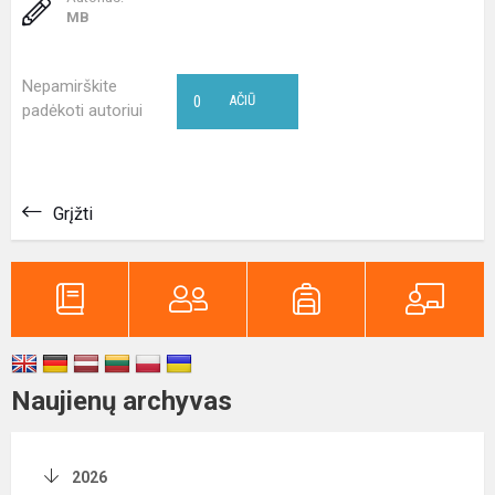
MB
Nepamirškite
0
AČIŪ
padėkoti autoriui
Grįžti
Naujienų archyvas
2026