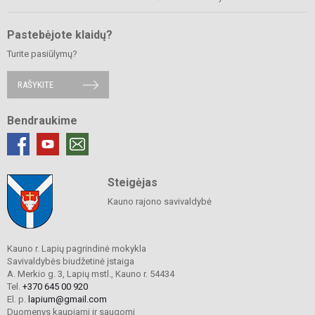
Pastebėjote klaidų?
Turite pasiūlymų?
RAŠYKITE
Bendraukime
Steigėjas
Kauno rajono savivaldybė
Kauno r. Lapių pagrindinė mokykla
Savivaldybės biudžetinė įstaiga
A. Merkio g. 3, Lapių mstl., Kauno r. 54434
Tel.
+370 645 00 920
El. p.
lapium@gmail.com
Duomenys kaupiami ir saugomi