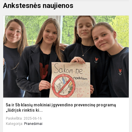
Ankstesnės naujienos
5
ir
5
k
m
į
p
p
„I
5a ir 5b klasių mokiniai įgyvendino prevencinę programą
„Išdrįsk rinktis ki...
Paskelbta: 2025-06-16
Kategorija:
Pranešimai