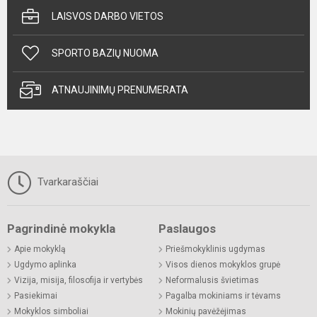
LAISVOS DARBO VIETOS
SPORTO BAZIŲ NUOMA
ATNAUJINIMŲ PRENUMERATA
Tvarkaraščiai
Pagrindinė mokykla
Paslaugos
Apie mokyklą
Priešmokyklinis ugdymas
Ugdymo aplinka
Visos dienos mokyklos grupė
Vizija, misija, filosofija ir vertybės
Neformalusis švietimas
Pasiekimai
Pagalba mokiniams ir tėvams
Mokyklos simboliai
Mokinių pavėžėjimas