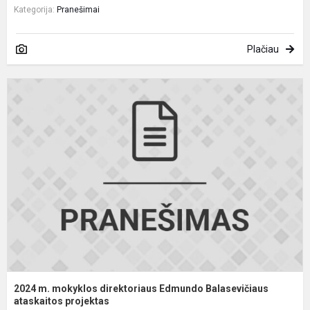
Kategorija:
Pranešimai
Plačiau
2
m
m
d
E
B
a
2024 m. mokyklos direktoriaus Edmundo Balasevičiaus
ataskaitos projektas