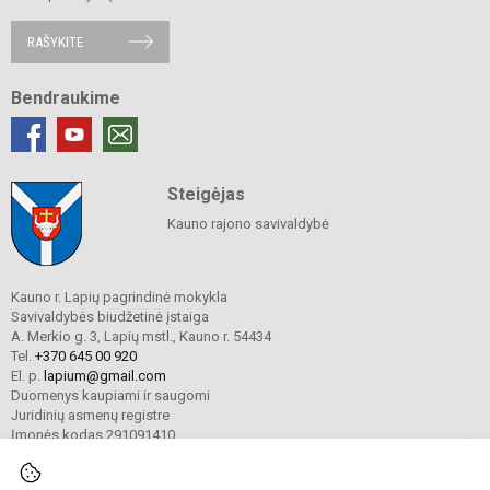
RAŠYKITE
Bendraukime
Steigėjas
Kauno rajono savivaldybė
Kauno r. Lapių pagrindinė mokykla
Savivaldybės biudžetinė įstaiga
A. Merkio g. 3, Lapių mstl., Kauno r. 54434
Tel.
+370 645 00 920
El. p.
lapium@gmail.com
Duomenys kaupiami ir saugomi
Juridinių asmenų registre
Įmonės kodas 291091410