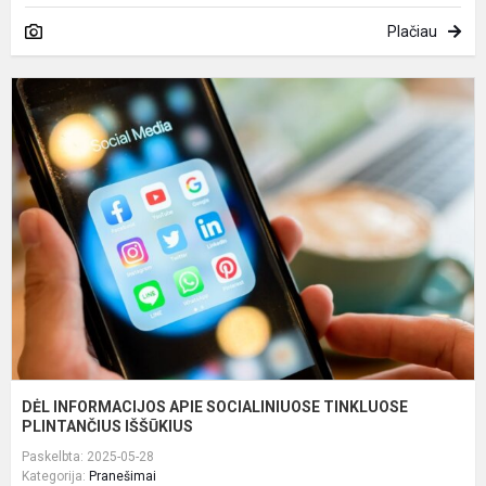
Plačiau
D
I
A
S
T
P
I..
DĖL INFORMACIJOS APIE SOCIALINIUOSE TINKLUOSE
PLINTANČIUS IŠŠŪKIUS
Paskelbta: 2025-05-28
Kategorija:
Pranešimai