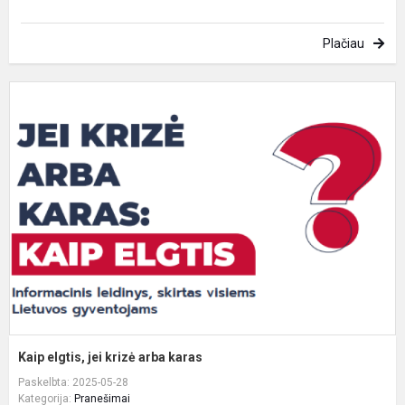
Plačiau
K
e
je
k
a
k
Kaip elgtis, jei krizė arba karas
Paskelbta: 2025-05-28
Kategorija:
Pranešimai