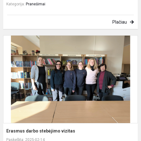
Kategorija:
Pranešimai
Plačiau
E
d
s
v
Erasmus darbo stebėjimo vizitas
Paskelbta: 2025-02-14