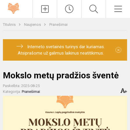
Paieška
Men
Titulinis
Naujienos
Pranešimai
Interneto svetainės turinys dar kuriamas.
×
Atsiprašome už galimus laikinus neatitikimus.
Mokslo metų pradžios šventė
Paskelbta: 2025-08-25
Kategorija:
Pranešimai