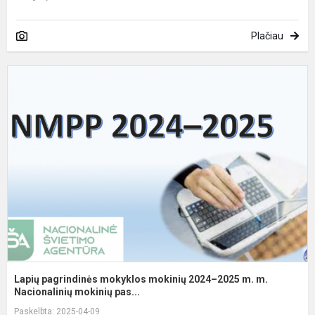
Plačiau
L
p
m
m
2
2
m
m
N
Lapių pagrindinės mokyklos mokinių 2024–2025 m. m.
Nacionalinių mokinių pas...
Paskelbta: 2025-04-09