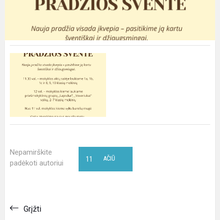
Nepamirškite
11
AČIŪ
padėkoti autoriui
Grįžti