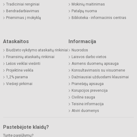
Tradiciniai renginiai
Mokinių maitinimas
Bendradarbiavimas
Patalpų nuoma
Priėmimas į mokyklą
Biblioteka - informacinis centras
Ataskaitos
Informacija
Biudžeto vykdymo ataskaitų rinkiniai
Nuorodos
Finansinių ataskaitų rinkiniai
Laisvos darbo vietos
Lėšos veiklai viešinti
Asmens duomenų apsauga
Projektinė veikla
Konsultavimasis su visuomene
1,2% parama
Dažniausiai užduodami klausimai
Viešieji pirkimai
Pranešėjų apsauga
Korupcijos prevencija
Civilinė sauga
Teisinė informacija
Atviri duomenys
Pastebėjote klaidų?
Turite pasiūlymų?