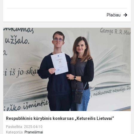
Plačiau
R
k
k
„
L
Respublikinis kūrybinis konkursas „Ketureilis Lietuvai“
Paskelbta: 2025-04-10
Kategorija:
Pranešimai