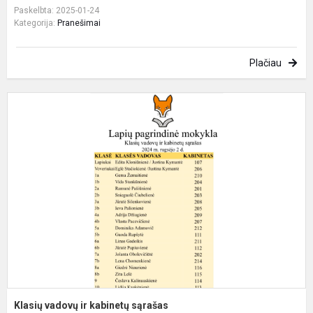
Paskelbta: 2025-01-24
Kategorija:
Pranešimai
Plačiau
K
v
ir
k
s
Klasių vadovų ir kabinetų sąrašas