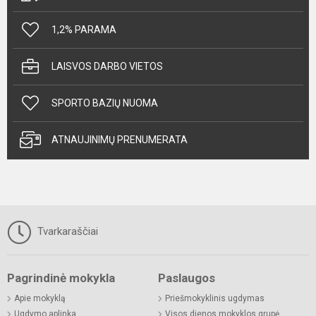
1,2% PARAMA
LAISVOS DARBO VIETOS
SPORTO BAZIŲ NUOMA
ATNAUJINIMŲ PRENUMERATA
Tvarkaraščiai
Pagrindinė mokykla
Paslaugos
Apie mokyklą
Priešmokyklinis ugdymas
Ugdymo aplinka
Visos dienos mokyklos grupė