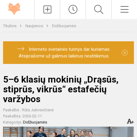
Paieška
Men
Titulinis
Naujienos
Didžiuojamės
Interneto svetainės turinys dar kuriamas.
×
Atsiprašome už galimus laikinus neatitikimus.
5–6 klasių mokinių „Drąsūs,
stiprūs, vikrūs“ estafečių
varžybos
Paskelbė : Rūta Juknevičienė
Paskelbta: 2026-02-11
Kategorija:
Didžiuojamės