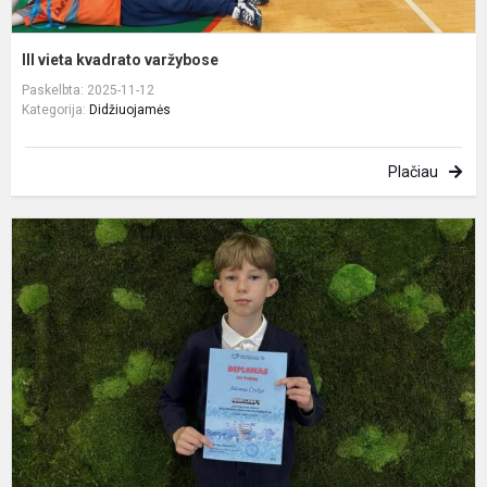
III vieta kvadrato varžybose
Paskelbta: 2025-11-12
Kategorija:
Didžiuojamės
Plačiau
S
k
„
b
ž
p