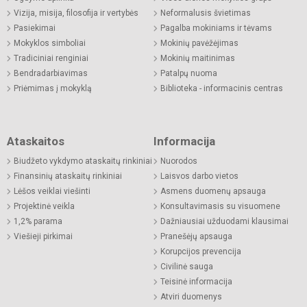
Vizija, misija, filosofija ir vertybės
Neformalusis švietimas
Pasiekimai
Pagalba mokiniams ir tėvams
Mokyklos simboliai
Mokinių pavėžėjimas
Tradiciniai renginiai
Mokinių maitinimas
Bendradarbiavimas
Patalpų nuoma
Priėmimas į mokyklą
Biblioteka - informacinis centras
Ataskaitos
Informacija
Biudžeto vykdymo ataskaitų rinkiniai
Nuorodos
Finansinių ataskaitų rinkiniai
Laisvos darbo vietos
Lėšos veiklai viešinti
Asmens duomenų apsauga
Projektinė veikla
Konsultavimasis su visuomene
1,2% parama
Dažniausiai užduodami klausimai
Viešieji pirkimai
Pranešėjų apsauga
Korupcijos prevencija
Civilinė sauga
Teisinė informacija
Atviri duomenys