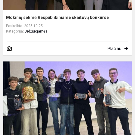
Mokinių sėkmė Respublikiniame skaitovų konkurse
Paskelbta: 2025-10-25
Kategorija:
Didžiuojamės
Plačiau
P
k
„
g
u
k
n