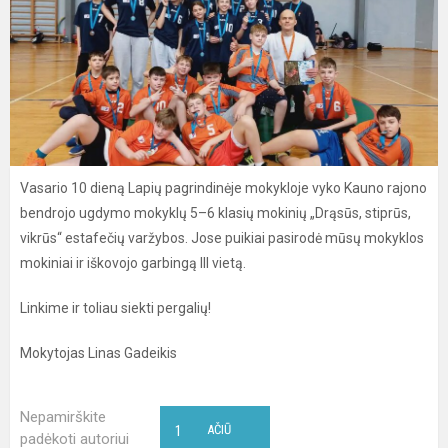
Vasario 10 dieną Lapių pagrindinėje mokykloje vyko Kauno rajono
bendrojo ugdymo mokyklų 5–6 klasių mokinių „Drąsūs, stiprūs,
vikrūs“ estafečių varžybos. Jose puikiai pasirodė mūsų mokyklos
mokiniai ir iškovojo garbingą III vietą.
Linkime ir toliau siekti pergalių!
Mokytojas Linas Gadeikis
Nepamirškite
1
AČIŪ
padėkoti autoriui