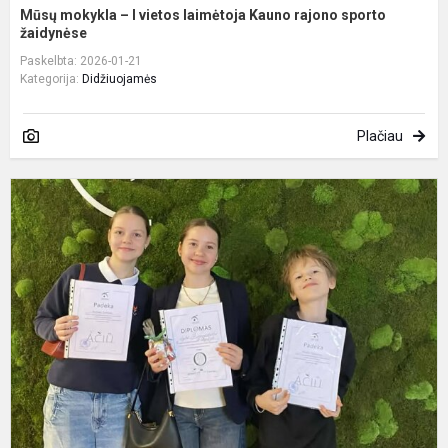
Mūsų mokykla – I vietos laimėtoja Kauno rajono sporto
žaidynėse
Paskelbta: 2026-01-21
Kategorija:
Didžiuojamės
Plačiau
P
p
K
r
m
ž
k