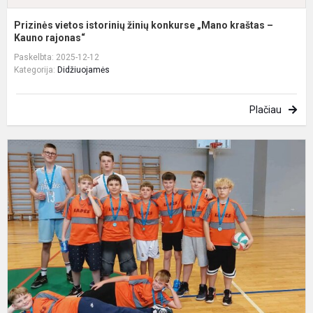
Prizinės vietos istorinių žinių konkurse „Mano kraštas –
Kauno rajonas“
Paskelbta: 2025-12-12
Kategorija:
Didžiuojamės
Plačiau
II
v
k
v