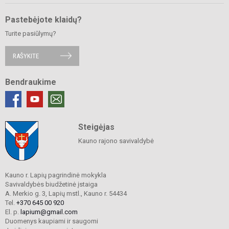
Pastebėjote klaidų?
Turite pasiūlymų?
RAŠYKITE
Bendraukime
Steigėjas
Kauno rajono savivaldybė
Kauno r. Lapių pagrindinė mokykla
Savivaldybės biudžetinė įstaiga
A. Merkio g. 3, Lapių mstl., Kauno r. 54434
Tel.
+370 645 00 920
El. p.
lapium@gmail.com
Duomenys kaupiami ir saugomi