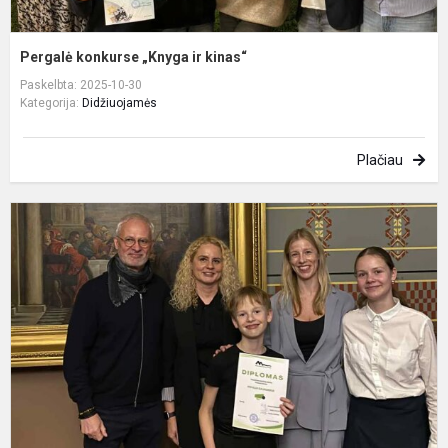
Pergalė konkurse „Knyga ir kinas“
Paskelbta: 2025-10-30
Kategorija:
Didžiuojamės
Plačiau
M
s
R
s
k