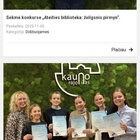
Sėkmė konkurse „Ateities biblioteka: žvilgsnis pirmyn“.
Paskelbta: 2025-11-06
Kategorija:
Didžiuojamės
Plačiau
P
k
„
ir
k