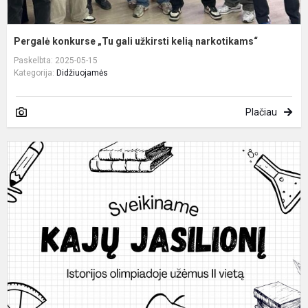
Pergalė konkurse „Tu gali užkirsti kelią narkotikams“
Paskelbta: 2025-05-15
Kategorija:
Didžiuojamės
Plačiau
S
6
kl
m
K
J