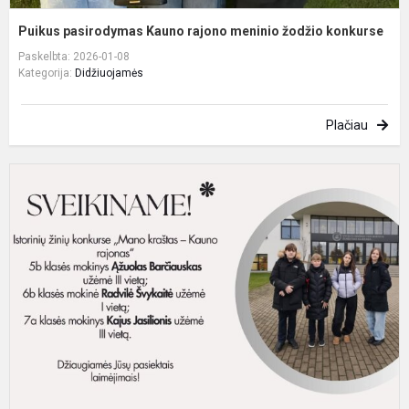
Puikus pasirodymas Kauno rajono meninio žodžio konkurse
Paskelbta: 2026-01-08
Kategorija:
Didžiuojamės
Plačiau
P
v
i
ž
k
„
k
–
Ka